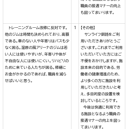
職員の接遇マナーの向上
も図ってまいります。
トレーニングルーム改修に反対です。
1
【その他】
他のジムは時間も決められており、高額
サンライフ釧路をご利
である。車のない人や年寄りはバスも少
用いただきありがとうご
なく困る。湿原の風アリーナのジムは若
ざいます。これまでご利用
い人には使いやすいが、年寄りや体が
いただいていた方にはご
不自由な人には使いにくい。リハビリの
不便をおかけしますが、施
ために来ている人たちが困る。修繕に
設本来の目的である、労
お金がかかるのであれば、職員を減ら
働者の健康増進のため、
せばいいと思う。
より多くの方に施設を利
用していただきたいと考
え、多目的室の設置を検
討しているところです。
今後は快適に利用でき
る施設となるよう職員の
接遇マナーの向上を図っ
てまいります。