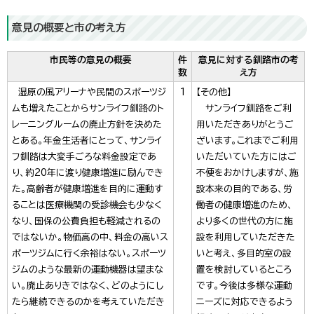
意見の概要と市の考え方
市民等の意見の概要
件
意見に対する釧路市の考
数
え方
湿原の風アリーナや民間のスポーツジ
1
【その他】
ムも増えたことからサンライフ釧路のト
サンライフ釧路をご利
レーニングルームの廃止方針を決めた
用いただきありがとうご
とある。年金生活者にとって、サンライ
ざいます。これまでご利用
フ釧路は大変手ごろな料金設定であ
いただいていた方にはご
り、約20年に渡り健康増進に励んでき
不便をおかけしますが、施
た。高齢者が健康増進を目的に運動す
設本来の目的である、労
ることは医療機関の受診機会も少なく
働者の健康増進のため、
なり、国保の公費負担も軽減されるの
より多くの世代の方に施
ではないか。物価高の中、料金の高いス
設を利用していただきた
ポーツジムに行く余裕はない。スポーツ
いと考え、多目的室の設
ジムのような最新の運動機器は望まな
置を検討しているところ
い。廃止ありきではなく、どのようにし
です。今後は多様な運動
たら継続できるのかを考えていただき
ニーズに対応できるよう