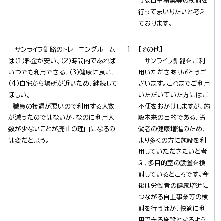
うな自主事業等の検討を
行ってまいりたいと考え
ております。
サンライフ釧路のトレーニングルーム
1
【その他】
は（1）料金が安い、（2）時間内であれば
サンライフ釧路をご利
いつでも利用できる、（3）健康に良い、
用いただきありがとうご
（4）自宅から場所が近いため、継続して
ざいます。これまでご利用
ほしい。
いただいていた方にはご
職員の接遇が悪いので利用する人数
不便をおかけしますが、施
が減ったのではないか。なのに利用人
設本来の目的である、労
数が少ないことが廃止の理由になるの
働者の健康増進のため、
は変だと思う。
より多くの方に施設を利
用していただきたいと考
え、多目的室の設置を検
討しているところです。今
後は労働者の健康増進に
つながる自主事業等の検
討を行うほか、快適に利
用できる施設となるよう