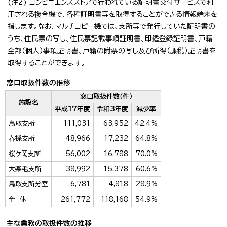
(注2) コンビニエンスストアで行われている証明書交付サービスで利
用される複合機で、各種証明書等を取得することができる情報端末を
指します。なお、マルチコピー機では、支所等で発行していた証明書の
うち、住民票の写し、住民票記載事項証明書、印鑑登録証明書、戸籍
全部（個人）事項証明書、戸籍の附票の写し及び所得（課税）証明書を
取得することができます。
窓口取扱件数の推移
窓口取扱件数（件）
施設名
平成17年度
令和3年度
減少率
鳥取支所
111,031
63,952
42.4%
春採支所
48,966
17,232
64.8%
桜ケ岡支所
56,002
16,788
70.0%
大楽毛支所
38,992
15,378
60.6%
鳥取支所分室
6,781
4,818
28.9%
全 体
261,772
118,168
54.9%
主な業務の取扱件数の推移