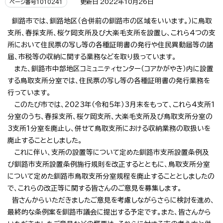
更新日 2022年10月26日
ページ番号1010241
釧路市では、釧路地区（合併前の釧路市の区域をいいます。）に鳥取
支所、春採支所、桜ケ岡支所及び大楽毛支所を設置し、これら4つの支
所において住民票の写し等の各種証明書の発行や住民異動届等の諸
届、市税等の収納に関する業務などを取り扱っています。
また、釧路市中部地区コミュニティセンター（コアかがやき）内に設置
する鳥取支所分室では、住民票の写し等の各種証明書の発行業務を
行っています。
このたび市では、2023年（令和5年）3月末をもって、これら4支所1
分室のうち、春採支所、桜ケ岡支所、大楽毛支所及び鳥取支所分室の
3支所1分室を廃止し、併せて鳥取支所における収納業務の取扱いを
廃止することとしました。
これに伴い、支所の設置等について定めた釧路市支所設置条例及
び釧路市支所設置条例施行規則を改正するとともに、鳥取支所分室
について定めた釧路市鳥取支所分室規程を廃止することとしましたの
で、これらの改正等に関する皆さんのご意見を募集します。
皆さんからいただきましたご意見を考慮しながらさらに検討を進め、
最終的な条例案を釧路市議会に提出する予定です。また、皆さんから