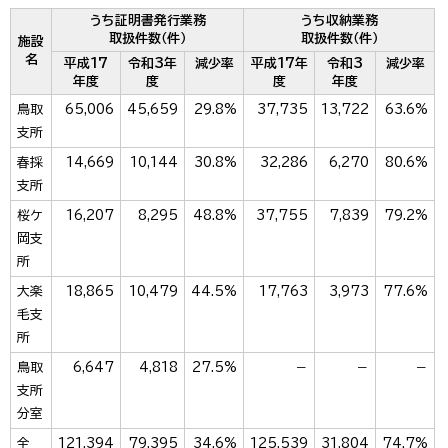
うち証明書発行業務
うち収納業務
取扱件数（件）
取扱件数（件）
施設
名
平成17
令和3年
減少率
平成17年
令和3
減少率
年度
度
度
年度
鳥取
65,006
45,659
29.8%
37,735
13,722
63.6%
支所
春採
14,669
10,144
30.8%
32,286
6,270
80.6%
支所
桜ケ
16,207
8,295
48.8%
37,755
7,839
79.2%
岡支
所
大楽
18,865
10,479
44.5%
17,763
3,973
77.6%
毛支
所
鳥取
6,647
4,818
27.5%
－
－
－
支所
分室
全
121,394
79,395
34.6%
125,539
31,804
74.7%