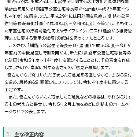
釧路市では、平成25年に市営住宅に関する活用方針と具体的な事
業計画を定める「釧路市公営住宅等長寿命化計画（平成25年度～令
和4年度）」を策定、また、平成29年には同計画を見直し「釧路市公営
住宅等長寿命化計画（平成30年度～令和9年度）」を策定し、老朽化し
た市営住宅の持続可能性向上やライフサイクルコスト（建設から維持管
理までに要する費用の総額）の低減を図ってきたところです。
このたび、「釧路市公営住宅等長寿命化計画（平成30年度～令和9
年度）」の中間見直し時期を向かえ、新たに「釧路市公営住宅等長寿命
化計画（令和5年度～14年度）」を策定することとし、その素案を作成
しましたので、素案に対する皆さんのご意見を募集します。
皆さんからお寄せいただきましたご意見を考慮しながら、さらに検討
を進め、最終的な計画策定につきましては、令和4年度中に策定する
予定です。
また、皆さんからいただきましたご意見などの概要は、それらに対す
る市の考え方と併せて、令和5年2月上旬をめどに釧路市のホームペ
ージなどで公表します。
1 主な改正内容