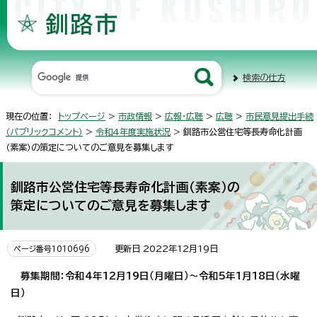
検索の仕方
現在の位置：
トップページ
>
市政情報
>
広報・広聴
>
広聴
>
市民意見提出手続
（パブリックコメント）
>
令和4年度実施状況
> 釧路市公営住宅等長寿命化計画
（素案）の策定についてのご意見を募集します
釧路市公営住宅等長寿命化計画（素案）の
策定についてのご意見を募集します
更新日 2022年12月19日
ページ番号1010696
募集期間：令和4年12月19日（月曜日）～令和5年1月18日（水曜
日）