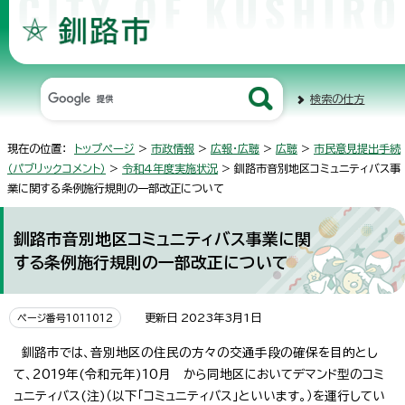
検索の仕方
現在の位置：
トップページ
>
市政情報
>
広報・広聴
>
広聴
>
市民意見提出手続
（パブリックコメント）
>
令和4年度実施状況
> 釧路市音別地区コミュニティバス事
業に関する条例施行規則の一部改正について
釧路市音別地区コミュニティバス事業に関
する条例施行規則の一部改正について
更新日 2023年3月1日
ページ番号1011012
釧路市では、音別地区の住民の方々の交通手段の確保を目的とし
て、2019年(令和元年)10月 から同地区においてデマンド型のコミ
ュニティバス(注)（以下「コミュニティバス」といいます。）を運行してい