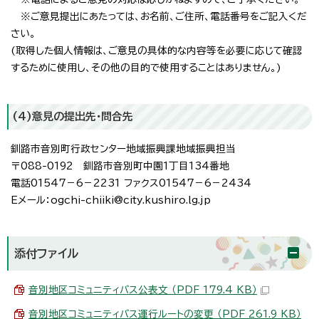
※ご意見提出にあたっては、お名前、ご住所、電話番号をご記入くだ
さい。
(取得した個人情報は、ご意見の具体的な内容等を必要に応じて確認
するために使用し、その他の目的で使用することはありません。)
(4)意見の提出先・問合先
釧路市音別町行政センター地域振興課地域振興担当
〒088-0192 釧路市音別町中園1丁目134番地
電話01547－6－2231 ファクス01547－6－2434
Eメール：ogchi-chiiki@city.kushiro.lg.jp
添付ファイル
音別地区コミュニティバス公表文 （PDF 179.4 KB）
音別地区コミュニティバス運行ルートの変更 （PDF 261.9 KB）