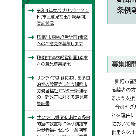
条例
令和4年度パブリックコメン
ト（市民意見提出手続条例）
実施状況
「釧路市森林経営計画」素案
へのご意見を募集します
「釧路市森林経営計画」素案
募集期間
への意見募集結果
サンライフ釧路における多目
釧路市音別
的室の設置等に伴う釧路市
高齢者の方
労働者福祉センター条例等
の一部改正に対する意見募
るよう支援
集結果
音別町グル
とを理由に
サンライフ釧路における多目
的室の設置等に伴う釧路市
において新
労働者福祉センター条例等
供用を休止