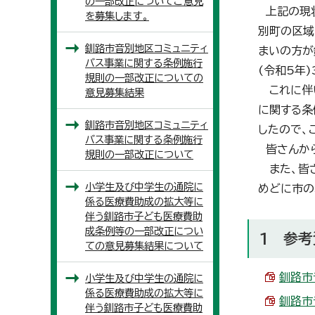
の一部改正についてご意見
上記の現状
を募集します。
別町の区域
釧路市音別地区コミュニティ
まいの方が
バス事業に関する条例施行
(令和5年
規則の一部改正についての
これに伴い
意見募集結果
に関する条
釧路市音別地区コミュニティ
したので、
バス事業に関する条例施行
皆さんから
規則の一部改正について
また、皆さ
小学生及び中学生の通院に
めどに市の
係る医療費助成の拡大等に
伴う釧路市子ども医療費助
成条例等の一部改正につい
1 参考
ての意見募集結果について
釧路市
小学生及び中学生の通院に
係る医療費助成の拡大等に
釧路市
伴う釧路市子ども医療費助