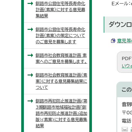
釧路市公営住宅等長寿命化
Eメール：og
計画（素案）に対する意見募
集結果
ダウンロ
釧路市公営住宅等長寿命化
計画（素案）の策定について
意見等の
のご意見を募集します
釧路市社会教育推進計画 素
PDF
案へのご意見を募集します。
いウ
釧路市社会教育推進計画（素
案）に対する意見募集結果に
ついて
この
釧路市再犯防止推進計画(第
音別
3期釧路市地域福祉計画「釧
〒0
路市再犯防止推進計画」追加
版)(素案)に対する意見募集
電話
結果