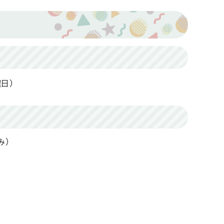
日）
み）