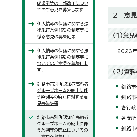
成条例等の一部改正につい
てのご意見を募集します
2 意
個人情報の保護に関する法
律施行条例（案）の制定等に
（1）意
係る意見の募集結果
個人情報の保護に関する法
2023年
律施行条例（案）の制定等に
ついてのご意見を募集しま
す。
（2）資
釧路市音別町認知症高齢者
釧路市
グループホームの廃止に伴
う条例等の廃止に対する意
釧路市
見募集結果
各行政
釧路市音別町認知症高齢者
各支所
グループホームの廃止に伴
釧路市役
う条例等の廃止についての
ご意見を募集します。