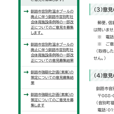
（3）意
釧路市音別町温水プールの
廃止に伴う釧路市音別町社
会体育施設条例等の一部改
郵便、信書
正についてのご意見を募集
は問いませ
します。
※ 電話に
※ ご意見
釧路市音別町温水プールの
廃止に伴う釧路市音別町社
（取得した
会体育施設条例等の一部改
せん。）
正についての意見募集結果
釧路市強靭化計画（素案）の
（4）意
策定についての意見募集結
果
釧路市音
釧路市強靭化計画（素案）の
〒088-
策定についてのご意見を募
（音別町福
集します
電話：015