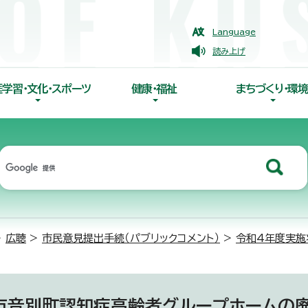
Language
読み上げ
涯学習・文化・スポーツ
健康・福祉
まちづくり・環境
>
広聴
>
市民意見提出手続（パブリックコメント）
>
令和4年度実施
市音別町認知症高齢者グループホームの