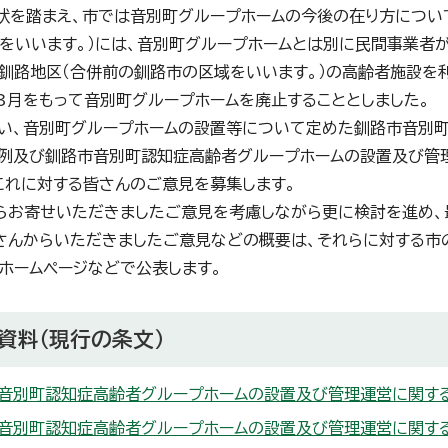
を踏まえ、市では音別町グループホームの今後の在り方につい
をいいます。）には、音別町グループホームとは別に民間事業者
釧路地区（合併前の釧路市の区域をいいます。）の高齢者施設を利
)3月をもって音別町グループホームを廃止することとしました。
、音別町グループホームの設置等について定めた釧路市音別町
例及び釧路市音別町認知症高齢者グループホームの設置及び管
これに対する皆さんのご意見を募集します。
お寄せいただきましたご意見を考慮しながら更に検討を進め、
んからいただきましたご意見などの概要は、それらに対する市の
ホームページなどで公表します。
資料（現行の条文）
音別町認知症高齢者グループホームの設置及び管理運営に関する条例（
音別町認知症高齢者グループホームの設置及び管理運営に関する条例施