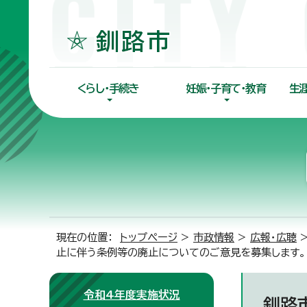
くらし・手続き
妊娠・子育て・教育
生
現在の位置：
トップページ
>
市政情報
>
広報・広聴
止に伴う条例等の廃止についてのご意見を募集します。
令和4年度実施状況
釧路