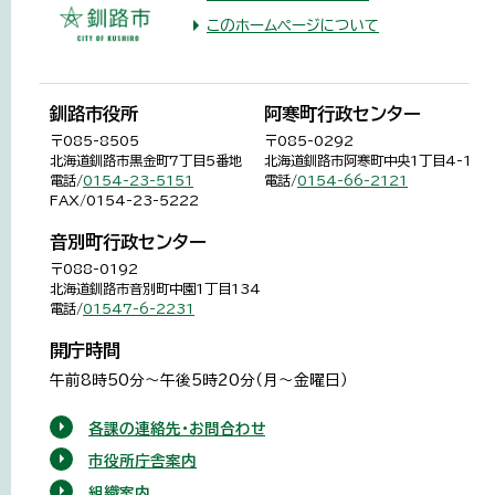
このホームページについて
釧路市役所
阿寒町行政センター
〒085-8505
〒085-0292
北海道釧路市黒金町7丁目5番地
北海道釧路市阿寒町中央1丁目4-1
電話/
0154-23-5151
電話/
0154-66-2121
FAX/0154-23-5222
音別町行政センター
〒088-0192
北海道釧路市音別町中園1丁目134
電話/
01547-6-2231
開庁時間
午前8時50分～午後5時20分（月～金曜日）
各課の連絡先・お問合わせ
市役所庁舎案内
組織案内