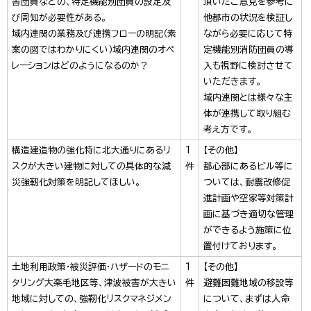
害団員などの、特定機能別団員の設定及
頂いたご意見を参考に
び周知が必要性がある。
他都市の状況を検証し
域内連関の業務及び連携フローの明記（素
ながら必要に応じて特
案の図ではわかりにくい）域内連関のオペ
定機能別消防団員の導
レーションはどのようになるのか？
入も視野に検討させて
いただきます。
域内連関とは様々な主
体が連携して取り組む
考え方です。
構造建造物の強化特に北大通りにあるリ
1
【その他】
スクが大きい建物に対しての具体的な減
件
都心部にあるビル等に
災強靭化対策を明記してほしい。
ついては、耐震改修促
進計画や空家等対策計
画に基づき適切な管理
ができるよう施策に位
置付けております。
土地利用政策・被災評価・ハザードのモニ
1
【その他】
タリング大楽毛地区等、津波被害が大きい
件
避難困難地域の移設等
地域に対しての、強靭化リスクマネジメン
について、まずは人命