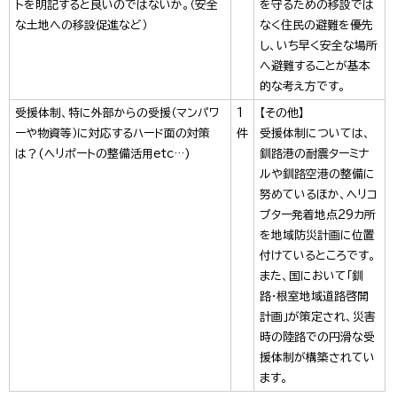
トを明記すると良いのではないか。（安全
を守るための移設では
な土地への移設促進など）
なく住民の避難を優先
し、いち早く安全な場所
へ避難することが基本
的な考え方です。
受援体制、特に外部からの受援（マンパワ
1
【その他】
ーや物資等）に対応するハード面の対策
件
受援体制については、
は？(ヘリポートの整備活用etc…)
釧路港の耐震ターミナ
ルや釧路空港の整備に
努めているほか、ヘリコ
プター発着地点29カ所
を地域防災計画に位置
付けているところです。
また、国において「釧
路・根室地域道路啓開
計画」が策定され、災害
時の陸路での円滑な受
援体制が構築されてい
ます。