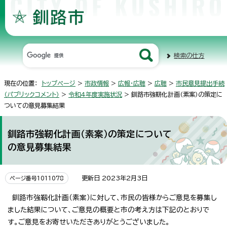
検索の仕方
現在の位置：
トップページ
>
市政情報
>
広報・広聴
>
広聴
>
市民意見提出手続
（パブリックコメント）
>
令和4年度実施状況
> 釧路市強靭化計画（素案）の策定に
ついての意見募集結果
釧路市強靭化計画（素案）の策定について
の意見募集結果
更新日 2023年2月3日
ページ番号1011078
釧路市強靱化計画（素案）に対して、市民の皆様からご意見を募集し
ました結果について、ご意見の概要と市の考え方は下記のとおりで
す。ご意見をお寄せいただきありがとうございました。