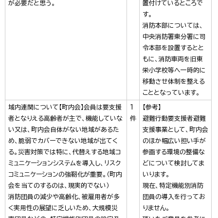
が必要だと思う。
置付けているところで
す。
消防本部については、
中央消防署東分署に司
令本部を設置するとと
もに、消防車両を旧東
栄小学校等へ一時的に
移動させ体制を整える
こととなっています。
域内連関について【町内会】会員は要支援
1
【参考】
者となりえる高齢者が主で、機能していな
件
避難行動要支援者避難
い又は、町内会自体がない地域があるた
支援事業として、町内会
め、脆弱でカバーできない地域が出てく
のほか幅広い担い手が
る。災害対策では特に、代替えする地域コ
参画する環境の整備な
ミュニケーションシステムを導入し、リスク
どについて検討してま
コミュニケーションの強靭化が重要。（町内
いります。
会を当てのするのは、現実的でない）
現在、特定機能別消防
消防団員の減少や高齢化、被雇用者が多
団員の導入を行ってお
く実用性の展望に乏しいため、大規模災
りません。