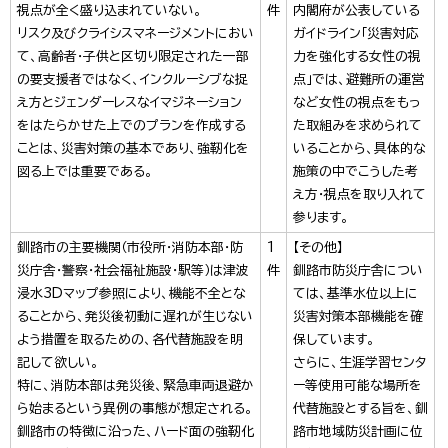
視点が全く盛り込まれていない。
件
内閣府が公表している
リスク及びクライシスマネージメントにおい
ガイドライン「災害対応
て、高齢者・子供と区切り限定された一部
力を強化する女性の視
の要支援者ではなく、インクルーシブな捉
点」では、避難所の運営
え方とジェンダーレスなイマジネーション
など女性の視点をもっ
をはたらかせた上でのプランを作成する
た取組みを求められて
ことは、災害対策の基本であり、強靭化を
いることから、具体的な
図る上では重要である。
施策の中でこうした考
え方・視点を取り入れて
参ります。
釧路市の主要機関（市役所・消防本部・防
1
【その他】
災庁舎・警察・社会福祉施設・駅等）は津波
件
釧路市防災庁舎につい
浸水3Dマップ参照により、機能不全とな
ては、基準水位以上に
ることから、発災後初動に遅れが生じない
災害対策本部機能を確
よう措置を取るための、各代替施設を明
保しています。
記して欲しい。
さらに、生涯学習センタ
特に、消防本部は発災後、緊急車両退避か
ー等使用可能な場所を
ら始まるという異例の事態が想定される。
代替施設とする旨を、釧
釧路市の特徴に沿った、ハード面の強靭化
路市地域防災計画に位