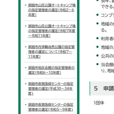
長年、
釧路市山花公園オートキャンプ場
できる
の指定管理者の選定（令和2～6
年度）
コンプ
地域の
釧路市山花公園オートキャンプ場
る。
の指定管理者の選定（令和7年度
～令和11年度）
利用者
釧路市丹頂鶴自然公園の指定管
地域の
理者の選定について（令和7～
公共の
11年度）
当会館
釧路市地区会館の指定管理者の
り、地
選定（令和6～10年度）
釧路市夜間急病センターの指定
5 申
管理者の選定(平成30～34年
度)
1団体
釧路市夜間急病センターの指定
管理者の選定(令和5～9年度)