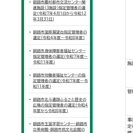
釧路市農村都市交流センター関
連施設（3施設）指定管理者の選
定（令和7年4月1日から令和12
年3月31日）
釧路市湿原展望台指定管理者の
選定（令和4年度～令和8年度）
釧路市身体障害者福祉センター
指定管理者の選定（令和7年度～
令和11年度）
施
釧路市労働者福祉センターの指
定管理者の選定（令和7年度～令
和11年度）
管
釧路市北斗遺跡ふるさと歴史の
広場の指定管理者の選定（令和4
年度から令和8年度）
事
釧路市生涯学習センター・釧路市
定
立美術館・釧路市民文化会館の
模