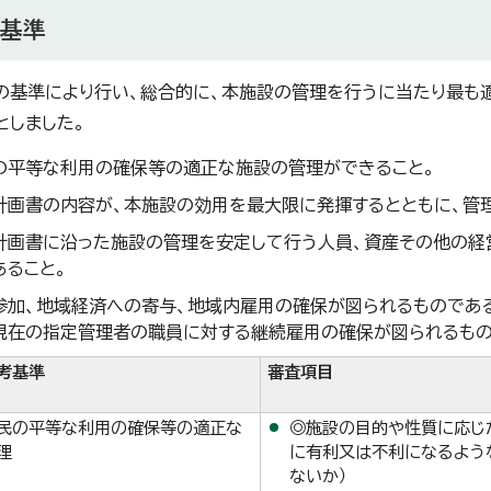
考基準
の基準により行い、総合的に、本施設の管理を行うに当たり最も
としました。
の平等な利用の確保等の適正な施設の管理ができること。
計画書の内容が、本施設の効用を最大限に発揮するとともに、管
計画書に沿った施設の管理を安定して行う人員、資産その他の経
あること。
参加、地域経済への寄与、地域内雇用の確保が図られるものであ
現在の指定管理者の職員に対する継続雇用の確保が図られるもの
考基準
審査項目
民の平等な利用の確保等の適正な
◎施設の目的や性質に応じ
理
に有利又は不利になるよう
ないか）