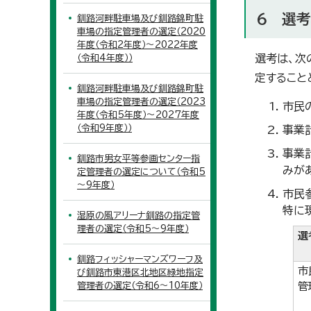
6 選
釧路河畔駐車場及び釧路錦町駐
車場の指定管理者の選定（2020
年度（令和2年度）～2022年度
選考は、次
（令和4年度））
定すること
釧路河畔駐車場及び釧路錦町駐
車場の指定管理者の選定（2023
市民
年度（令和5年度）～2027年度
（令和9年度））
事業
事業
釧路市男女平等参画センター指
みが
定管理者の選定について（令和5
～9年度）
市民
特に
湿原の風アリーナ釧路の指定管
理者の選定（令和5～9年度）
選
釧路フィッシャーマンズワーフ及
市
び釧路市東港区北地区緑地指定
管理者の選定（令和6～10年度）
管