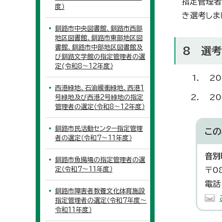
指定管理者
度）
き選考しま
釧路市中央図書館、釧路市西部
地区図書館、釧路市東部地区図
書館、釧路市中部地区図書館及
8 選
び釧路文学館の指定管理者の選
定(令和8～12年度）
2
西港緑地、石油緩衝緑地、西港1
2
号緑地及び西港2号緑地の指定
管理者の選定（令和8～12年度）
釧路市民活動センター指定管理
この
者の選定（令和7～11年度）
音別
釧路市魚揚場の指定管理者の選
定（令和7～11年度）
〒0
電話
釧路市障害者教養文化体育施設
指定管理者の選定（令和7年度～
令和11年度）