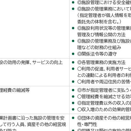
◎施設管理における安全確
◎施設の管理業務において
（指定管理者が個人情報を
委託先の体制を含む。）
◎施設利用状況等の管理業
管理及び情報公開の方法
◎施設の管理業務及び施設
理などの財務の仕組み
◎関係法令等の遵守
設の効用の発揮、サービスの向上
◎各管理業務の実施方法
○利用の促進、利用者サー
との連動による利用者の利
○利用者や周辺住民の苦情
理経費の縮減等
◎市が指定管理者に支払う
○管理経費を縮減させる効
◎指定管理費以外の収入の
○収入増のための効果的管
業計画書に沿った施設の管理を安
◎団体の資産その他の経営
して行う人員、資産その他の経営規
性・専門性
及び能力
◎同種又は類似の施設の管