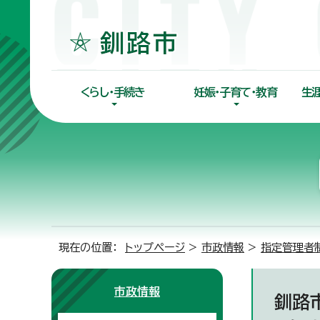
くらし・手続き
妊娠・子育て・教育
生
現在の位置：
トップページ
>
市政情報
>
指定管理者
市政情報
釧路