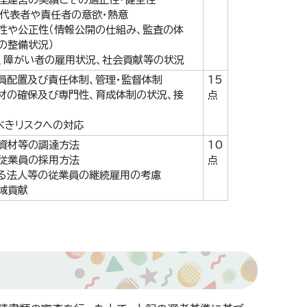
、代表者や責任者の意欲・熱意
性や公正性（情報公開の仕組み、監査の体
の整備状況）
、障がい者の雇用状況、社会貢献等の状況
員配置及び責任体制、管理・監督体制
15
材の確保及び専門性、育成体制の状況、接
点
べきリスクへの対応
資材等の調達方法
10
従業員の採用方法
点
る法人等の従業員の継続雇用の考慮
域貢献