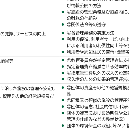
び情報公開の方法
◎施設の管理業務及び施設内に
の財務の仕組み
◎関係法令等の遵守
◎各管理業務の実施方法
の発揮、サービスの向上
利用の促進、利用者サービス向
による利用者の利便性向上等を含
利用者や周辺住民の苦情・要望
◎教育委員会が指定管理者に支
の縮減等
指定管理費を縮減させる効率的
◎指定管理費以外の収入の設定
収入増のための効果的管理運営
◎団体の資産その他の経営規模
書に沿った施設の管理を安定し
性
、資産その他の経営規模及び
◎同種又は類似の施設の管理運
◎団体の理念、社会的信用、代表
団体の運営における透明性や公
管理の仕組みなどの整備状況）
団体の環境保全の取組、障がい