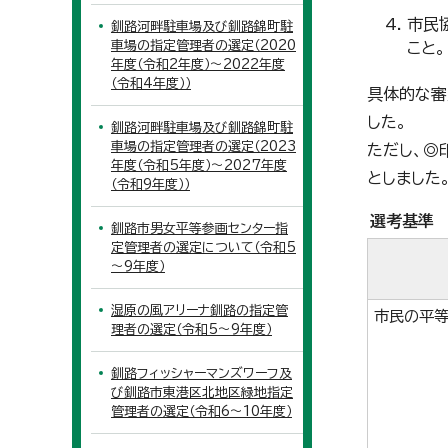
市民
釧路河畔駐車場及び釧路錦町駐
車場の指定管理者の選定（2020
こと。
年度（令和2年度）～2022年度
（令和4年度））
具体的な審
した。
釧路河畔駐車場及び釧路錦町駐
車場の指定管理者の選定（2023
ただし、◎
年度（令和5年度）～2027年度
としました
（令和9年度））
選考基準
釧路市男女平等参画センター指
定管理者の選定について（令和5
～9年度）
湿原の風アリーナ釧路の指定管
市民の平
理者の選定（令和5～9年度）
釧路フィッシャーマンズワーフ及
び釧路市東港区北地区緑地指定
管理者の選定（令和6～10年度）