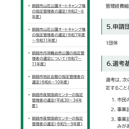
管理経費縮
釧路市山花公園オートキャンプ場
の指定管理者の選定（令和2～6
年度）
5.申請
釧路市山花公園オートキャンプ場
の指定管理者の選定（令和7年度
～令和11年度）
1団体
釧路市丹頂鶴自然公園の指定管
理者の選定について（令和7～
6.選考
11年度）
釧路市地区会館の指定管理者の
選考は、次
選定（令和6～10年度）
定すること
釧路市夜間急病センターの指定
市民
管理者の選定(平成30～34年
度)
事業
釧路市夜間急病センターの指定
事業
管理者の選定(令和5～9年度)
みが