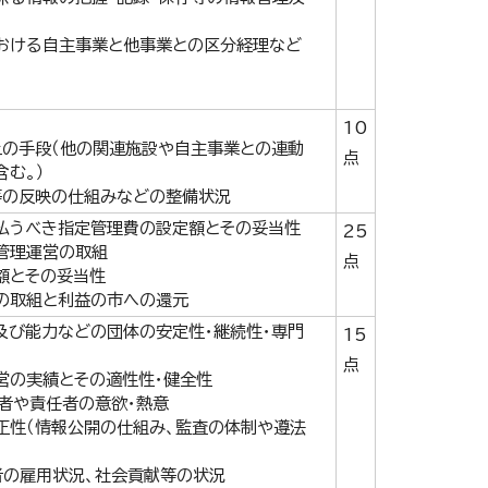
おける自主事業と他事業との区分経理など
10
上の手段（他の関連施設や自主事業との連動
点
む。）
等の反映の仕組みなどの整備状況
払うべき指定管理費の設定額とその妥当性
25
管理運営の取組
点
額とその妥当性
の取組と利益の市への還元
及び能力などの団体の安定性・継続性・専門
15
点
営の実績とその適性性・健全性
者や責任者の意欲・熱意
正性（情報公開の仕組み、監査の体制や遵法
者の雇用状況、社会貢献等の状況