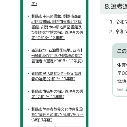
度）
8.選考
釧路市中央図書館、釧路市西部
令和
地区図書館、釧路市東部地区図
書館、釧路市中部地区図書館及
令和
び釧路文学館の指定管理者の選
定(令和8～12年度）
西港緑地、石油緩衝緑地、西港1
この
号緑地及び西港2号緑地の指定
管理者の選定（令和8～12年度）
生涯
〒0
釧路市民活動センター指定管理
者の選定（令和7～11年度）
電話
釧路市魚揚場の指定管理者の選
定（令和7～11年度）
釧路市障害者教養文化体育施設
指定管理者の選定（令和7年度～
令和11年度）