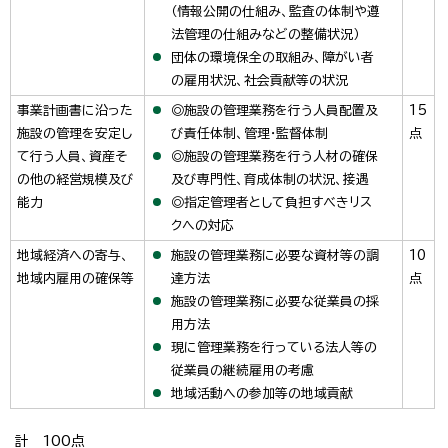
（情報公開の仕組み、監査の体制や遵
法管理の仕組みなどの整備状況）
団体の環境保全の取組み、障がい者
の雇用状況、社会貢献等の状況
事業計画書に沿った
◎施設の管理業務を行う人員配置及
15
施設の管理を安定し
び責任体制、管理・監督体制
点
て行う人員、資産そ
◎施設の管理業務を行う人材の確保
の他の経営規模及び
及び専門性、育成体制の状況、接遇
能力
◎指定管理者として負担すべきリス
クへの対応
地域経済への寄与、
施設の管理業務に必要な資材等の調
10
地域内雇用の確保等
達方法
点
施設の管理業務に必要な従業員の採
用方法
現に管理業務を行っている法人等の
従業員の継続雇用の考慮
地域活動への参加等の地域貢献
計 100点