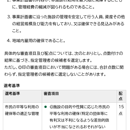
に、管理経費の縮減が図られるものであること。
事業計画書に沿った施設の管理を安定して行う人員、資産その他
の経営規模及び能力を有しており、又は確保できる見込みがある
こと。
地域内雇用の確保であること。
具体的な審査項目及び配点については、次のとおりとし、点数付けの
結果に基づき、指定管理者の候補者を選定します。
ただし、◎印の審査項目において問題がある場合には、合計点数に関
わらず、指定管理者の候補者に選定しないことがあります。
選考基準
選考基準
審査項目
配
点
市民の平等な利用の
◎施設の目的や性質に応じた市民の
15
確保等の適正な管理
平等な利用の確保（特定の団体等に
点
有利又は不利になるような差別的扱
いが不当になされるおそれがない