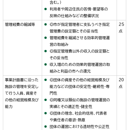
含む。）
利用者や周辺住民の苦情・要望等の
反映の仕組みなどの整備状況
管理経費の縮減等
◎市が指定管理者に支払うべき指定
25
管理費の設定額とその妥当性
点
管理経費を縮減させる効率的管理運
営の取組み
◎指定管理費以外の収入の設定額と
その妥当性
収入増のための効果的管理運営の取
組みと利益の市への還元
事業計画書に沿った
◎団体の資産その他の経営規模及び
20
施設の管理を安定し
能力などの団体の安定性・継続性・専
点
て行う人員、資産そ
門性
の他の経営規模及び
◎同種又は類似の施設の管理運営の
能力
実績とその適正性・健全性
◎団体の理念、社会的信用、代表者
や責任者の意欲・熱意
団体の運営における透明性や公正性