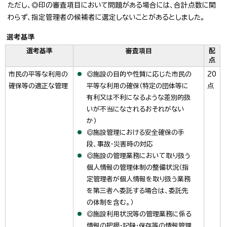
ただし、◎印の審査項目において問題がある場合には、合計点数に関
わらず、指定管理者の候補者に選定しないことがあるとしました。
選考基準
選考基準
審査項目
配
点
市民の平等な利用の
◎施設の目的や性質に応じた市民の
20
確保等の適正な管理
平等な利用の確保（特定の団体等に
点
有利又は不利になるような差別的扱
いが不当になされるおそれがない
か）
◎施設管理における安全確保の手
段、事故・災害時の対応
◎施設の管理業務において取り扱う
個人情報の管理体制の整備状況（指
定管理者が個人情報を取り扱う業務
を第三者へ委託する場合は、委託先
の体制を含む。）
◎施設利用状況等の管理業務に係る
情報の把握・記録・保存等の情報管理