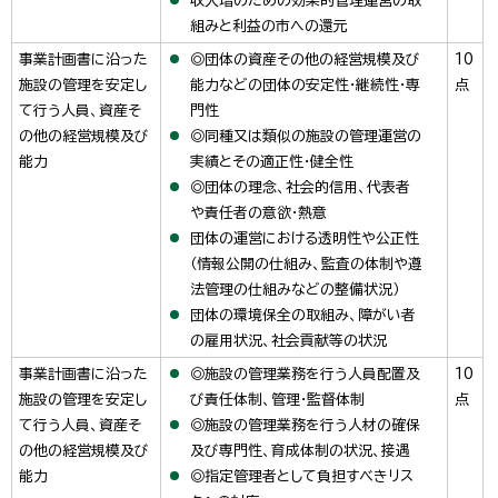
収入増のための効果的管理運営の取
組みと利益の市への還元
事業計画書に沿った
◎団体の資産その他の経営規模及び
10
施設の管理を安定し
能力などの団体の安定性・継続性・専
点
て行う人員、資産そ
門性
の他の経営規模及び
◎同種又は類似の施設の管理運営の
能力
実績とその適正性・健全性
◎団体の理念、社会的信用、代表者
や責任者の意欲・熱意
団体の運営における透明性や公正性
（情報公開の仕組み、監査の体制や遵
法管理の仕組みなどの整備状況）
団体の環境保全の取組み、障がい者
の雇用状況、社会貢献等の状況
事業計画書に沿った
◎施設の管理業務を行う人員配置及
10
施設の管理を安定し
び責任体制、管理・監督体制
点
て行う人員、資産そ
◎施設の管理業務を行う人材の確保
の他の経営規模及び
及び専門性、育成体制の状況、接遇
能力
◎指定管理者として負担すべきリス