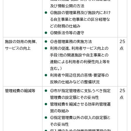
及び情報公開の方法
◎施設の管理業務及び施設内におけ
る自主事業と他事業との区分経理な
どの財務の仕組み
◎関係法令等の遵守
施設の効用の発揮、
◎各管理業務の実施方法
25
サービスの向上
利用の促進、利用者サービス向上の
点
手段（他の関連施設や自主事業との
連動による利用者の利便性向上等を
含む。）
利用者や周辺住民の苦情・要望等の
反映の仕組みなどの整備状況
管理経費の縮減等
◎市が指定管理者に支払うべき指定
25
管理費の設定額とその妥当性
点
管理経費を縮減させる効率的管理運
営の取組み
◎指定管理費以外の収入の設定額と
その妥当性