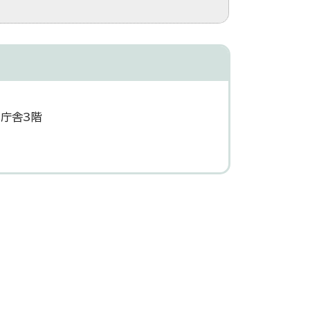
災庁舎3階