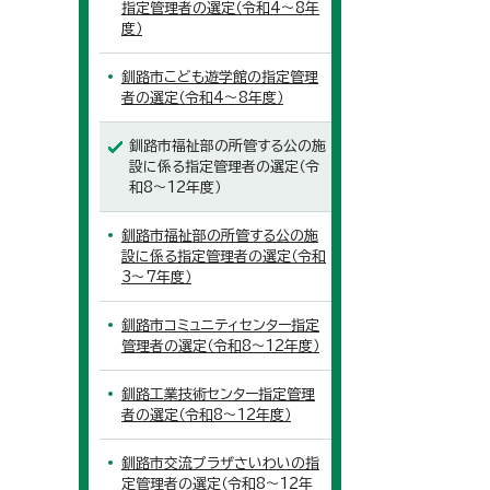
指定管理者の選定（令和4～8年
度）
釧路市こども遊学館の指定管理
者の選定（令和4～8年度）
釧路市福祉部の所管する公の施
設に係る指定管理者の選定（令
和8～12年度）
釧路市福祉部の所管する公の施
設に係る指定管理者の選定（令和
3～7年度）
釧路市コミュニティセンター指定
管理者の選定（令和8～12年度）
釧路工業技術センター指定管理
者の選定（令和8～12年度）
釧路市交流プラザさいわいの指
定管理者の選定（令和8～12年