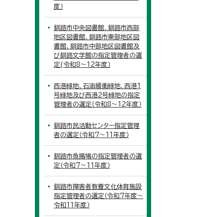
度）
釧路市中央図書館、釧路市西部
地区図書館、釧路市東部地区図
書館、釧路市中部地区図書館及
び釧路文学館の指定管理者の選
定(令和8～12年度）
西港緑地、石油緩衝緑地、西港1
号緑地及び西港2号緑地の指定
管理者の選定（令和8～12年度）
釧路市民活動センター指定管理
者の選定（令和7～11年度）
釧路市魚揚場の指定管理者の選
定（令和7～11年度）
釧路市障害者教養文化体育施設
指定管理者の選定（令和7年度～
令和11年度）