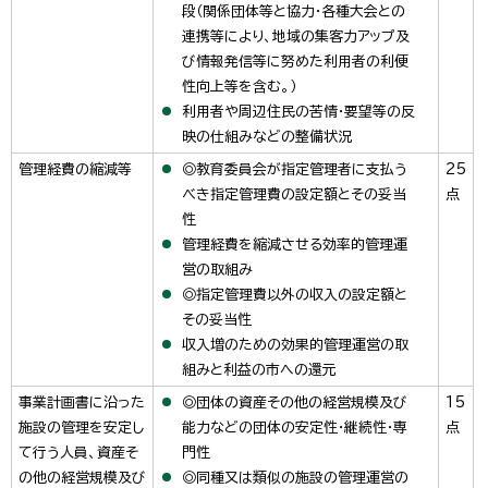
段（関係団体等と協力・各種大会との
連携等により、地域の集客力アップ及
び情報発信等に努めた利用者の利便
性向上等を含む。）
利用者や周辺住民の苦情・要望等の反
映の仕組みなどの整備状況
管理経費の縮減等
◎教育委員会が指定管理者に支払う
25
べき指定管理費の設定額とその妥当
点
性
管理経費を縮減させる効率的管理運
営の取組み
◎指定管理費以外の収入の設定額と
その妥当性
収入増のための効果的管理運営の取
組みと利益の市への還元
事業計画書に沿った
◎団体の資産その他の経営規模及び
15
施設の管理を安定し
能力などの団体の安定性・継続性・専
点
て行う人員、資産そ
門性
の他の経営規模及び
◎同種又は類似の施設の管理運営の