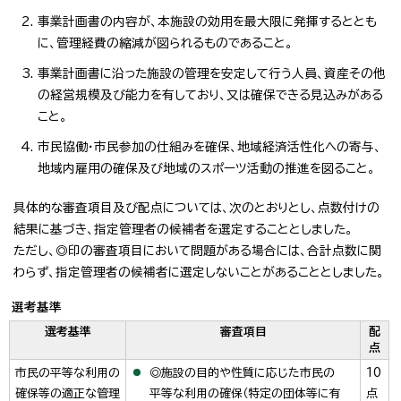
事業計画書の内容が、本施設の効用を最大限に発揮するととも
に、管理経費の縮減が図られるものであること。
事業計画書に沿った施設の管理を安定して行う人員、資産その他
の経営規模及び能力を有しており、又は確保できる見込みがある
こと。
市民協働・市民参加の仕組みを確保、地域経済活性化への寄与、
地域内雇用の確保及び地域のスポーツ活動の推進を図ること。
具体的な審査項目及び配点については、次のとおりとし、点数付けの
結果に基づき、指定管理者の候補者を選定することとしました。
ただし、◎印の審査項目において問題がある場合には、合計点数に関
わらず、指定管理者の候補者に選定しないことがあることとしました。
選考基準
選考基準
審査項目
配
点
市民の平等な利用の
◎施設の目的や性質に応じた市民の
10
確保等の適正な管理
平等な利用の確保（特定の団体等に有
点