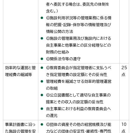
者へ委託する場合は、委託先の体制を
含む。）
◎施設利用状況等の管理業務に係る情
報の把握・記録・保存等の情報管理及び
情報公開の方法
◎施設の管理業務及び施設内における
自主事業と他事業との区分経理などの
財務の仕組み
◎関係法令等の遵守
効率的な運営と管
◎教育委員会が指定管理者に支払うべ
25
理経費の縮減等
き指定管理費の設定額とその妥当性
点
管理経費を縮減させる効率的管理運営
の取組
◎公立図書館として適切な自主事業の
提案とその収入の設定額の妥当性
自主事業における利益の教育委員会へ
の還元
事業計画書に沿っ
◎団体の資産その他の経営規模及び能
10
た施設の管理を安
力などの団体の安定性・継続性・専門性
点