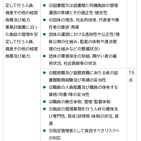
定して行う人員、
◎図書館又は図書館と同種施設の管理
資産その他の経営
運営の実績とその適正性・健全性
規模及び能力
◎団体の理念、社会的信用、代表者や責
事業計画書に沿っ
任者の意欲・熱意
た施設の管理を安
団体の運営における透明性や公正性（情
定して行う人員、
報公開の仕組み、監査の体制や遵法管
資産その他の経営
理の仕組みなどの整備状況）
規模及び能力
団体の環境保全の取組、障がい者の雇
用状況、社会貢献等の状況
◎館長職及び副館長職にあたる者の図
15
書館勤務経験及び実績の妥当性
点
◎職員の人員配置及び職員の保有する
資格（司書）等の妥当性
◎職員の責任体制、管理・監督体制
◎施設の管理業務を行う人材の確保及
び専門性、育成（研修等）体制の状況、接
遇
◎指定管理者として負担すべきリスクへ
の対応