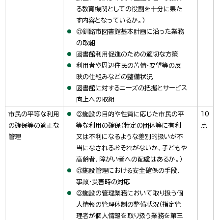
る教育機関としての役割を十分に果た
す内容となっているか。）
◎釧路市図書館基本計画に沿った業務
の取組
図書館利用促進のための適切な方策
利用者や周辺住民の苦情・要望等の反
映の仕組みなどの整備状況
図書館に対するニーズの把握とサービス
向上への取組
市民の平等な利用
◎施設の目的や性質に応じた市民の平
10
の確保等の適正な
等な利用の確保（特定の団体等に有利
点
管理
又は不利になるような差別的扱いが不
当になされるおそれがないか、子どもや
高齢者、障がい者への配慮はあるか。）
◎施設管理における安全確保の手段、
事故・災害時の対応
◎施設の管理業務において取り扱う個
人情報の管理体制の整備状況（指定管
理者が個人情報を取り扱う業務を第三