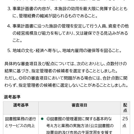
事業計画書の内容が、 本施設の効用を最大限に発揮するととも
に、管理経費の縮減が図られるものであること。
事業計画書に沿った施設の管理を安定して行う人員、資産その他
の経営規模及び能力を有しており、又は確保できる見込みがある
こと。
地域の文化・経済へ寄与し、地域内雇用の確保等を図ること。
具体的な審査項目及び配点については、次のとおりとし、点数付けの
結果に基づき、指定管理者の候補者を選定することとしました。
ただし、◎印の審査項目において問題がある場合には、合計点数に関
わらず、指定管理者の候補者に選定しないことがあることとしました。
選考基準
選考基準
審査項目
配
点
図書館業務の遂行
◎図書館の管理運営に関する基本的な
25
とサービスの向上
考え方と業務の実施方法（公立図書館の
点
設置目的及び市民の生涯学習を支援す