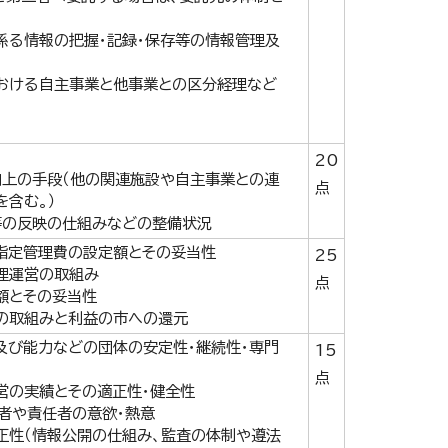
係る情報の把握・記録・保存等の情報管理及
おける自主事業と他事業との区分経理など
20
向上の手段（他の関連施設や自主事業との連
点
含む。）
等の反映の仕組みなどの整備状況
指定管理費の設定額とその妥当性
25
理運営の取組み
点
額とその妥当性
の取組みと利益の市への還元
及び能力などの団体の安定性・継続性・専門
15
点
営の実績とその適正性・健全性
者や責任者の意欲・熱意
正性（情報公開の仕組み、監査の体制や遵法