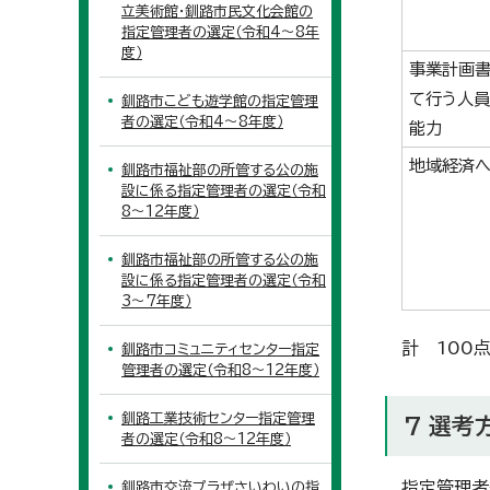
立美術館・釧路市民文化会館の
指定管理者の選定（令和4～8年
度）
事業計画
て行う人員
釧路市こども遊学館の指定管理
者の選定（令和4～8年度）
能力
地域経済へ
釧路市福祉部の所管する公の施
設に係る指定管理者の選定（令和
8～12年度）
釧路市福祉部の所管する公の施
設に係る指定管理者の選定（令和
3～7年度）
計 100
釧路市コミュニティセンター指定
管理者の選定（令和8～12年度）
釧路工業技術センター指定管理
7 選考
者の選定（令和8～12年度）
指定管理者
釧路市交流プラザさいわいの指