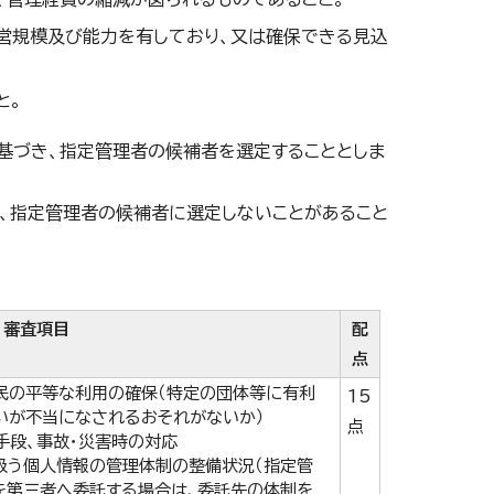
営規模及び能力を有しており、又は確保できる見込
と。
基づき、指定管理者の候補者を選定することとしま
、指定管理者の候補者に選定しないことがあること
審査項目
配
点
民の平等な利用の確保（特定の団体等に有利
15
いが不当になされるおそれがないか）
点
手段、事故・災害時の対応
扱う個人情報の管理体制の整備状況（指定管
を第三者へ委託する場合は、委託先の体制を