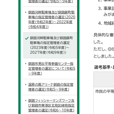
管理者の選定(令和5～9年度)
事業
釧路河畔駐車場及び釧路錦町駐
みが
車場の指定管理者の選定（2020
年度（令和2年度）～2022年度
地域
（令和4年度））
具体的な審
釧路河畔駐車場及び釧路錦町
した。
駐車場の指定管理者の選定
（2023年度（令和5年度）～
ただし、◎
2027年度（令和9年度））
としました
釧路市男女平等参画センター指
選考基準・
定管理者の選定について（令和5
～9年度）
湿原の風アリーナ釧路の指定管
理者の選定（令和5～9年度）
市民の平
釧路フィッシャーマンズワーフ及
び釧路市東港区北地区緑地指定
管理者の選定（令和6～10年度）