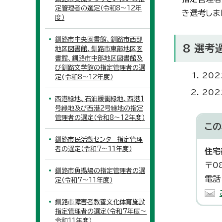
定管理者の選定（令和8～12年
き選考しま
度）
釧路市中央図書館、釧路市西部
8 選考
地区図書館、釧路市東部地区図
書館、釧路市中部地区図書館及
び釧路文学館の指定管理者の選
20
定(令和8～12年度）
20
西港緑地、石油緩衝緑地、西港1
号緑地及び西港2号緑地の指定
管理者の選定（令和8～12年度）
この
釧路市民活動センター指定管理
者の選定（令和7～11年度）
住宅
〒0
釧路市魚揚場の指定管理者の選
電話
定（令和7～11年度）
釧路市障害者教養文化体育施設
指定管理者の選定（令和7年度～
令和11年度）