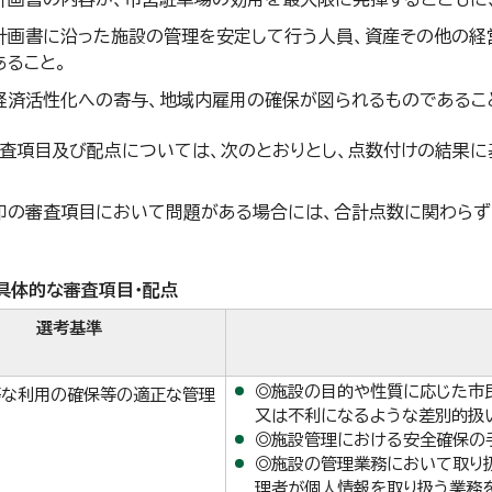
計画書に沿った施設の管理を安定して行う人員、資産その他の経
あること。
経済活性化への寄与、地域内雇用の確保が図られるものであるこ
査項目及び配点については、次のとおりとし、点数付けの結果に
印の審査項目において問題がある場合には、合計点数に関わらず
。
具体的な審査項目・配点
選考基準
◎施設の目的や性質に応じた市
等な利用の確保等の適正な管理
又は不利になるような差別的扱
◎施設管理における安全確保の
◎施設の管理業務において取り
理者が個人情報を取り扱う業務