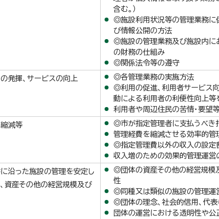
含む。）
◎施設利用状況等の管理業務に
び情報公開の方法
◎施設の管理業務及び施設内に
の財務の仕組み
◎関係法令等の遵守
◎各管理業務の実施方法
の発揮、サービスの向上
◎利用の促進、利用者サービス
動による利用者の利便性向上等を
利用者や周辺住民の苦情・要望
◎市が指定管理者に支払うべき
の縮減等
管理経費を縮減させる効率的管
◎指定管理費以外の収入の設定
収入増のための効果的管理運営
◎団体の資産その他の経営規模
書に沿った施設の管理を安定し
性
、資産その他の経営規模及び
◎同種又は類似の施設の管理運
◎団体の理念、社会的信用、代表
団体の運営における透明性や公