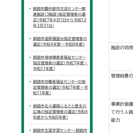
釧路市農村都市交流センター関
連施設（3施設）指定管理者の選
定（令和7年4月1日から令和12
年3月31日）
釧路市湿原展望台指定管理者の
選定（令和4年度～令和8年度）
施設の効用
釧路市身体障害者福祉センター
指定管理者の選定（令和7年度～
令和11年度）
管理経費
釧路市労働者福祉センターの指
定管理者の選定（令和7年度～令
和11年度）
事業計画
釧路市北斗遺跡ふるさと歴史の
広場の指定管理者の選定（令和4
て行う人員
年度から令和8年度）
能力
釧路市生涯学習センター・釧路市