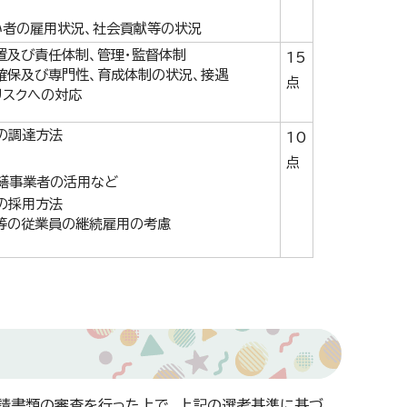
い者の雇用状況、社会貢献等の状況
置及び責任体制、管理・監督体制
15
確保及び専門性、育成体制の状況、接遇
点
リスクへの対応
の調達方法
10
点
繕事業者の活用など
の採用方法
等の従業員の継続雇用の考慮
請書類の審査を行った上で、上記の選考基準に基づ