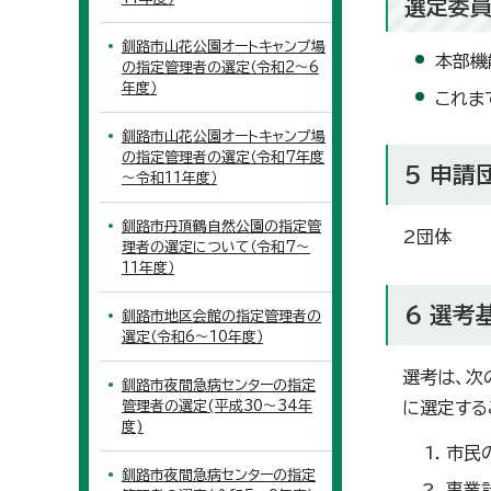
選定委員
釧路市山花公園オートキャンプ場
本部機
の指定管理者の選定（令和2～6
年度）
これま
釧路市山花公園オートキャンプ場
の指定管理者の選定（令和7年度
5 申請
～令和11年度）
釧路市丹頂鶴自然公園の指定管
2団体
理者の選定について（令和7～
11年度）
6 選考
釧路市地区会館の指定管理者の
選定（令和6～10年度）
選考は、次
釧路市夜間急病センターの指定
管理者の選定(平成30～34年
に選定する
度)
市民
釧路市夜間急病センターの指定
事業