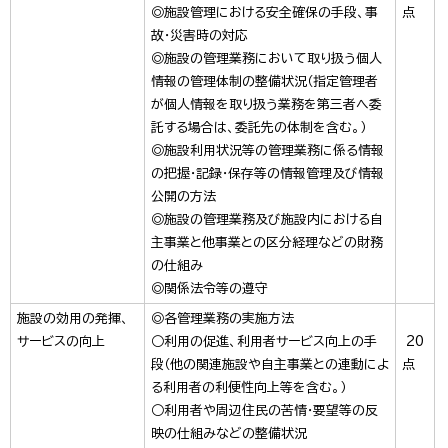
◎施設管理における安全確保の手段、事
点
故・災害時の対応
◎施設の管理業務において取り扱う個人
情報の管理体制の整備状況（指定管理者
が個人情報を取り扱う業務を第三者へ委
託する場合は、委託先の体制を含む。）
◎施設利用状況等の管理業務に係る情報
の把握・記録・保存等の情報管理及び情報
公開の方法
◎施設の管理業務及び施設内における自
主事業と他事業との区分経理などの財務
の仕組み
◎関係法令等の遵守
施設の効用の発揮、
◎各管理業務の実施方法
サービスの向上
○利用の促進、利用者サービス向上の手
20
段（他の関連施設や自主事業との連動によ
点
る利用者の利便性向上等を含む。）
○利用者や周辺住民の苦情・要望等の反
映の仕組みなどの整備状況