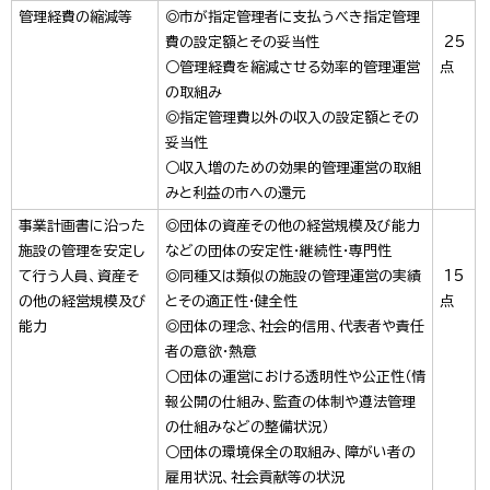
管理経費の縮減等
◎市が指定管理者に支払うべき指定管理
費の設定額とその妥当性
25
○管理経費を縮減させる効率的管理運営
点
の取組み
◎指定管理費以外の収入の設定額とその
妥当性
○収入増のための効果的管理運営の取組
みと利益の市への還元
事業計画書に沿った
◎団体の資産その他の経営規模及び能力
施設の管理を安定し
などの団体の安定性・継続性・専門性
て行う人員、資産そ
◎同種又は類似の施設の管理運営の実績
15
の他の経営規模及び
とその適正性・健全性
点
能力
◎団体の理念、社会的信用、代表者や責任
者の意欲・熱意
○団体の運営における透明性や公正性（情
報公開の仕組み、監査の体制や遵法管理
の仕組みなどの整備状況）
○団体の環境保全の取組み、障がい者の
雇用状況、社会貢献等の状況