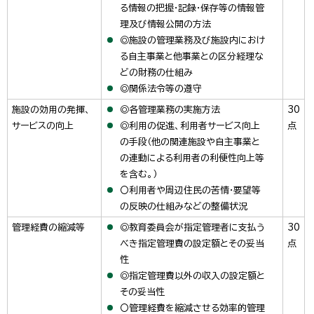
る情報の把握・記録・保存等の情報管
理及び情報公開の方法
◎施設の管理業務及び施設内におけ
る自主事業と他事業との区分経理な
どの財務の仕組み
◎関係法令等の遵守
施設の効用の発揮、
◎各管理業務の実施方法
30
サービスの向上
◎利用の促進、利用者サービス向上
点
の手段（他の関連施設や自主事業と
の連動による利用者の利便性向上等
を含む。）
〇利用者や周辺住民の苦情・要望等
の反映の仕組みなどの整備状況
管理経費の縮減等
◎教育委員会が指定管理者に支払う
30
べき指定管理費の設定額とその妥当
点
性
◎指定管理費以外の収入の設定額と
その妥当性
〇管理経費を縮減させる効率的管理