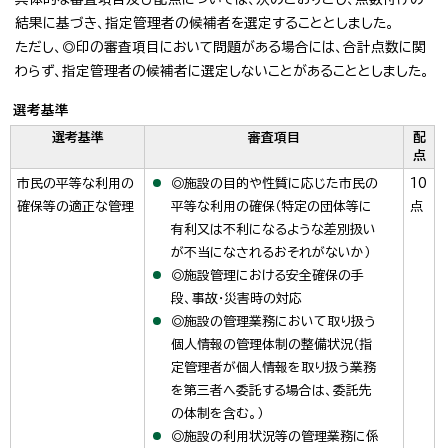
結果に基づき、指定管理者の候補者を選定することとしました。
ただし、◎印の審査項目において問題がある場合には、合計点数に関
わらず、指定管理者の候補者に選定しないことがあることとしました。
選考基準
選考基準
審査項目
配
点
市民の平等な利用の
◎施設の目的や性質に応じた市民の
10
確保等の適正な管理
平等な利用の確保（特定の団体等に
点
有利又は不利になるような差別扱い
が不当になされるおそれがないか）
◎施設管理における安全確保の手
段、事故・災害時の対応
◎施設の管理業務において取り扱う
個人情報の管理体制の整備状況（指
定管理者が個人情報を取り扱う業務
を第三者へ委託する場合は、委託先
の体制を含む。）
◎施設の利用状況等の管理業務に係