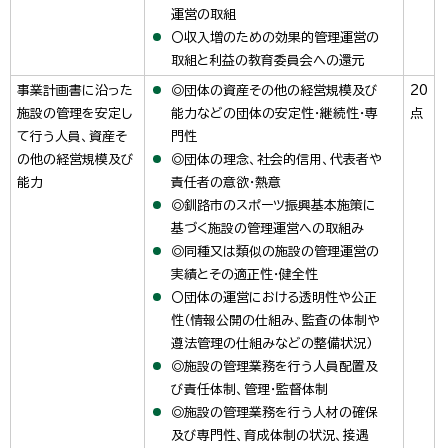
運営の取組
〇収入増のための効果的管理運営の
取組と利益の教育委員会への還元
事業計画書に沿った
◎団体の資産その他の経営規模及び
20
施設の管理を安定し
能力などの団体の安定性・継続性・専
点
て行う人員、資産そ
門性
の他の経営規模及び
◎団体の理念、社会的信用、代表者や
能力
責任者の意欲・熱意
◎釧路市のスポーツ振興基本施策に
基づく施設の管理運営への取組み
◎同種又は類似の施設の管理運営の
実績とその適正性・健全性
〇団体の運営における透明性や公正
性（情報公開の仕組み、監査の体制や
遵法管理の仕組みなどの整備状況）
◎施設の管理業務を行う人員配置及
び責任体制、管理・監督体制
◎施設の管理業務を行う人材の確保
及び専門性、育成体制の状況、接遇