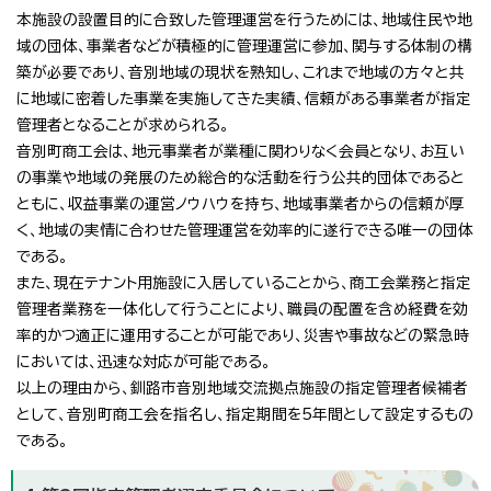
本施設の設置目的に合致した管理運営を行うためには、地域住民や地
域の団体、事業者などが積極的に管理運営に参加、関与する体制の構
築が必要であり、音別地域の現状を熟知し、これまで地域の方々と共
に地域に密着した事業を実施してきた実績、信頼がある事業者が指定
管理者となることが求められる。
音別町商工会は、地元事業者が業種に関わりなく会員となり、お互い
の事業や地域の発展のため総合的な活動を行う公共的団体であると
ともに、収益事業の運営ノウハウを持ち、地域事業者からの信頼が厚
く、地域の実情に合わせた管理運営を効率的に遂行できる唯一の団体
である。
また、現在テナント用施設に入居していることから、商工会業務と指定
管理者業務を一体化して行うことにより、職員の配置を含め経費を効
率的かつ適正に運用することが可能であり、災害や事故などの緊急時
においては、迅速な対応が可能である。
以上の理由から、釧路市音別地域交流拠点施設の指定管理者候補者
として、音別町商工会を指名し、指定期間を5年間として設定するもの
である。