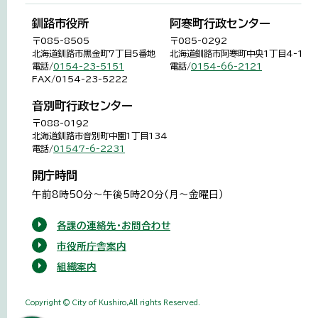
釧路市役所
阿寒町行政センター
〒085-8505
〒085-0292
北海道釧路市黒金町7丁目5番地
北海道釧路市阿寒町中央1丁目4-1
電話/
0154-23-5151
電話/
0154-66-2121
FAX/0154-23-5222
音別町行政センター
〒088-0192
北海道釧路市音別町中園1丁目134
電話/
01547-6-2231
開庁時間
午前8時50分～午後5時20分（月～金曜日）
各課の連絡先・お問合わせ
市役所庁舎案内
組織案内
Copyright © City of Kushiro,All rights Reserved.