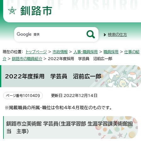
検索の仕方
現在の位置：
トップページ
>
市政情報
>
人事・職員採用
>
職員採用
>
仕事の紹
介
>
釧路市の職員紹介
> 2022年度採用 学芸員 沼前広一郎
2022年度採用 学芸員 沼前広一郎
更新日 2022年12月14日
ページ番号1010489
※掲載職員の所属・職位は令和4年4月現在のものです。
釧路市立美術館 学芸員（生涯学習部 生涯学習課美術館担
当 主事）