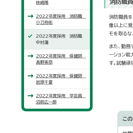
消防職員
林崎唯
2022年度採用 消防職
消防職員を
小刀祢佑
像以上に覚
モを取るな
2022年度採用 消防職
中村蓮
また、勤務
ーション能
2022年度採用 保健師
髙野実奈
す。試験頑
2022年度採用 保健師
岩原千夏
2022年度採用 学芸員
沼前広一郎
この