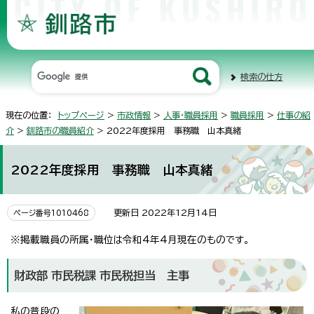
検索の仕方
現在の位置：
トップページ
>
市政情報
>
人事・職員採用
>
職員採用
>
仕事の紹
介
>
釧路市の職員紹介
> 2022年度採用 事務職 山本真緒
2022年度採用 事務職 山本真緒
更新日 2022年12月14日
ページ番号1010468
※掲載職員の所属・職位は令和4年4月現在のものです。
財政部 市民税課 市民税担当 主事
私の普段の