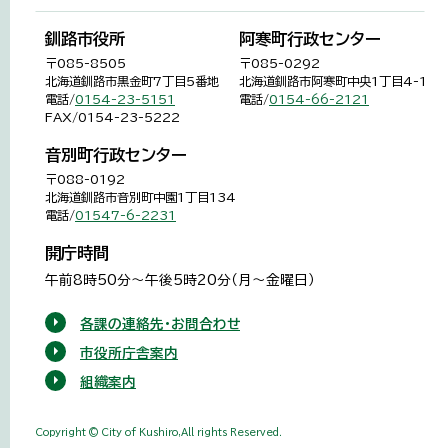
釧路市役所
阿寒町行政センター
〒085-8505
〒085-0292
北海道釧路市黒金町7丁目5番地
北海道釧路市阿寒町中央1丁目4-1
電話/
0154-23-5151
電話/
0154-66-2121
FAX/0154-23-5222
音別町行政センター
〒088-0192
北海道釧路市音別町中園1丁目134
電話/
01547-6-2231
開庁時間
午前8時50分～午後5時20分（月～金曜日）
各課の連絡先・お問合わせ
市役所庁舎案内
組織案内
Copyright © City of Kushiro,All rights Reserved.