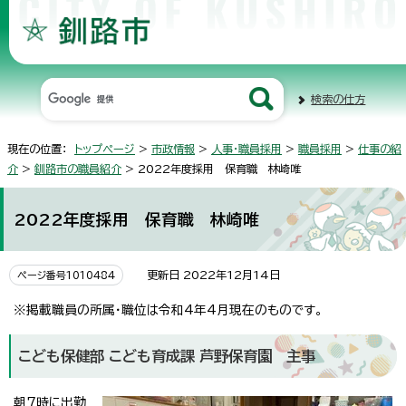
検索の仕方
現在の位置：
トップページ
>
市政情報
>
人事・職員採用
>
職員採用
>
仕事の紹
介
>
釧路市の職員紹介
> 2022年度採用 保育職 林崎唯
2022年度採用 保育職 林崎唯
更新日 2022年12月14日
ページ番号1010484
※掲載職員の所属・職位は令和4年4月現在のものです。
こども保健部 こども育成課 芦野保育園 主事
朝7時に出勤