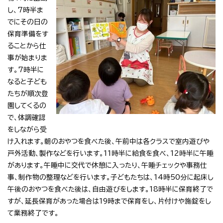
し、7時半ま
でにその日の
保育準備をす
ることから仕
事が始まりま
す。7時半に
なると子ども
たちが順次登
園してくるの
で、体調確認
をしながら受
け入れます。朝のおやつを食べた後、午前中は各クラスで室内遊びや
戸外活動、製作などを行います。11時半に給食を食べ、12時半に午睡
があります。午睡中に交代で休憩に入ったり、午睡チェックや事務仕
事、制作物の整理などを行います。子どもたちは、14時50分に起床し
午後のおやつを食べた後は、自由遊びをします。18時半に保育終了で
すが、延長保育があった場合は19時まで保育をし、片付けや施錠をし
て業務終了です。