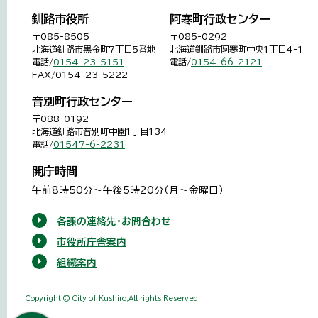
釧路市役所
阿寒町行政センター
〒085-8505
〒085-0292
北海道釧路市黒金町7丁目5番地
北海道釧路市阿寒町中央1丁目4-1
電話/
0154-23-5151
電話/
0154-66-2121
FAX/0154-23-5222
音別町行政センター
〒088-0192
北海道釧路市音別町中園1丁目134
電話/
01547-6-2231
開庁時間
午前8時50分～午後5時20分（月～金曜日）
各課の連絡先・お問合わせ
市役所庁舎案内
組織案内
Copyright © City of Kushiro,All rights Reserved.