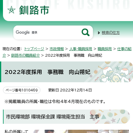
検索の仕方
現在の位置：
トップページ
>
市政情報
>
人事・職員採用
>
職員採用
>
仕事の紹
介
>
釧路市の職員紹介
> 2022年度採用 事務職 向山朔妃
2022年度採用 事務職 向山朔妃
更新日 2022年12月14日
ページ番号1010469
※掲載職員の所属・職位は令和4年4月現在のものです。
市民環境部 環境保全課 環境衛生担当 主事
私の所属して