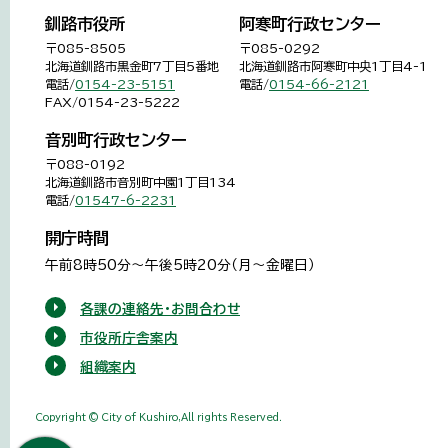
釧路市役所
阿寒町行政センター
〒085-8505
〒085-0292
北海道釧路市黒金町7丁目5番地
北海道釧路市阿寒町中央1丁目4-1
電話/
0154-23-5151
電話/
0154-66-2121
FAX/0154-23-5222
音別町行政センター
〒088-0192
北海道釧路市音別町中園1丁目134
電話/
01547-6-2231
開庁時間
午前8時50分～午後5時20分（月～金曜日）
各課の連絡先・お問合わせ
市役所庁舎案内
組織案内
Copyright © City of Kushiro,All rights Reserved.