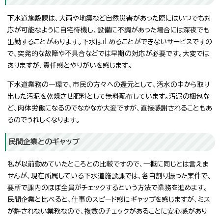
下水道施設課は、大雨や地震など自然災害があった際にはいつでも対
応が可能なように自宅待機し、設備に不調があった場合には深夜でも
出勤することがあります。下水は止めることができないサービスですの
で、突発的な故障や不具合などでは早期の対応が必要です。大変では
ありますが、責任感とやりがいを感じます。
下水道業務の一環で、市民の方々への還元として、汚水の中から取り
出した汚泥を乾燥させ肥料として無料配布しています。汚泥の梱包な
ど、肉体労働になるのでなかなか大変ですが、直接感謝されることもあ
るのでうれしくなります。
民間企業とのギャップ
私が以前勤めていたところとの比較ですので、一概に同じとは言えま
せんが、現在所属している下水道施設課では、各自割り振った案件で、
要所で課内のほぼ全員がチェックするという方法で業務を進めます。
民間企業と比べると、仕事のスピード感にギャップを感じますが、ミス
が許されない業務なので、複数のチェックがあることに安心感があり