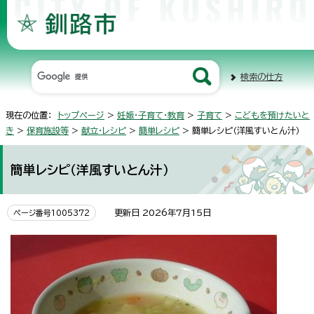
検索の仕方
現在の位置：
トップページ
>
妊娠・子育て・教育
>
子育て
>
こどもを預けたいと
き
>
保育施設等
>
献立・レシピ
>
簡単レシピ
> 簡単レシピ（洋風すいとん汁）
簡単レシピ（洋風すいとん汁）
更新日 2026年7月15日
ページ番号1005372