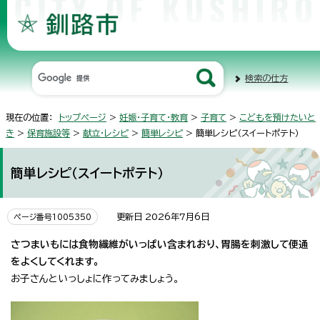
検索の仕方
現在の位置：
トップページ
>
妊娠・子育て・教育
>
子育て
>
こどもを預けたいと
き
>
保育施設等
>
献立・レシピ
>
簡単レシピ
> 簡単レシピ（スイートポテト）
簡単レシピ（スイートポテト）
更新日 2026年7月6日
ページ番号1005350
さつまいもには食物繊維がいっぱい含まれおり、胃腸を刺激して便通
をよくしてくれます。
お子さんといっしょに作ってみましょう。