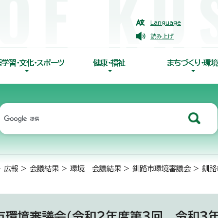
Language
読み上げ
涯学習・文化・スポーツ
健康・福祉
まちづくり・環境
>
広報
>
会議結果
>
環境 会議結果
>
釧路市環境審議会
> 釧路
市環境審議会（令和2年度第3回 令和3年