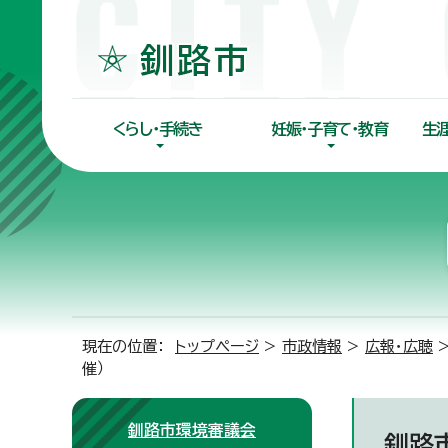
くらし・手続き
妊娠・子育て・教育
生
現在の位置：
トップページ
>
市政情報
>
広報・広聴
催）
釧路市環境審議会
釧路