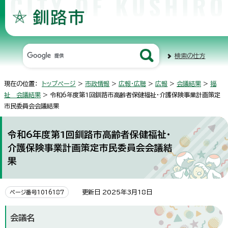
検索の仕方
現在の位置：
トップページ
>
市政情報
>
広報・広聴
>
広報
>
会議結果
>
福
祉 会議結果
> 令和6年度第1回釧路市高齢者保健福祉・介護保険事業計画策定
市民委員会会議結果
令和6年度第1回釧路市高齢者保健福祉・
介護保険事業計画策定市民委員会会議結
果
更新日 2025年3月18日
ページ番号1016187
会議名