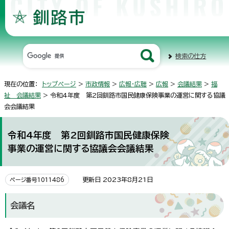
検索の仕方
現在の位置：
トップページ
>
市政情報
>
広報・広聴
>
広報
>
会議結果
>
福
祉 会議結果
> 令和4年度 第2回釧路市国民健康保険事業の運営に関する協議
会会議結果
令和4年度 第2回釧路市国民健康保険
事業の運営に関する協議会会議結果
更新日 2023年8月21日
ページ番号1011486
会議名