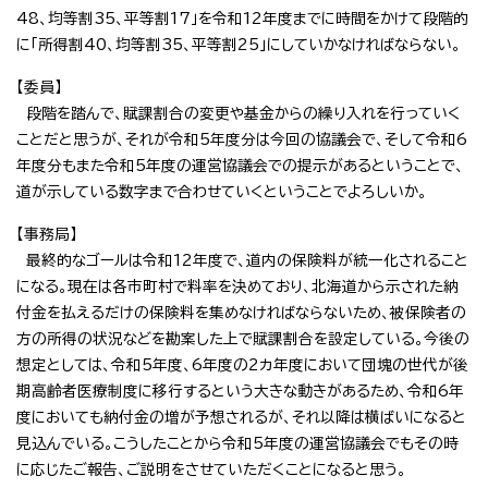
48、均等割35、平等割17」を令和12年度までに時間をかけて段階的
に「所得割40、均等割35、平等割25」にしていかなければならない。
【委員】
段階を踏んで、賦課割合の変更や基金からの繰り入れを行っていく
ことだと思うが、それが令和5年度分は今回の協議会で、そして令和6
年度分もまた令和5年度の運営協議会での提示があるということで、
道が示している数字まで合わせていくということでよろしいか。
【事務局】
最終的なゴールは令和12年度で、道内の保険料が統一化されること
になる。現在は各市町村で料率を決めており、北海道から示された納
付金を払えるだけの保険料を集めなければならないため、被保険者の
方の所得の状況などを勘案した上で賦課割合を設定している。今後の
想定としては、令和5年度、6年度の2カ年度において団塊の世代が後
期高齢者医療制度に移行するという大きな動きがあるため、令和6年
度においても納付金の増が予想されるが、それ以降は横ばいになると
見込んでいる。こうしたことから令和5年度の運営協議会でもその時
に応じたご報告、ご説明をさせていただくことになると思う。