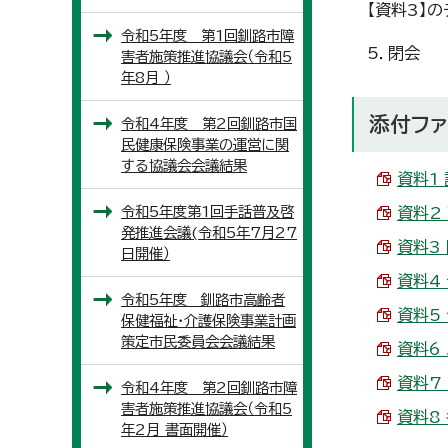
【資料3】
令和5年度 第1回釧路市障
5．閉会
害者施策推進協議会（令和5
年8月 ）
添付ファ
令和4年度 第2回釧路市国
民健康保険事業の運営に関
する協議会会議結果
資料1 
令和5年度第1回手話普及啓
資料2
発推進会議(令和5年7月27
資料3 
日開催）
資料4
令和5年度 釧路市高齢者
資料5
保健福祉・介護保険事業計画
策定市民委員会会議結果
資料6 
資料7 
令和4年度 第2回釧路市障
害者施策推進協議会（令和5
資料8
年2月 書面開催）