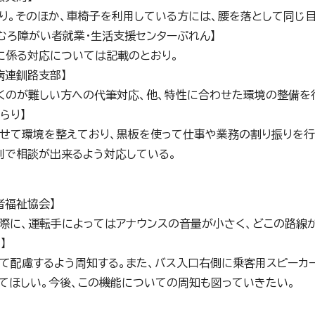
り。そのほか、車椅子を利用している方には、腰を落として同じ
ねむろ障がい者就業・生活支援センターぷれん】
に係る対応については記載のとおり。
病連釧路支部】
のが難しい方への代筆対応、他、特性に合わせた環境の整備を
らり】
せて環境を整えており、黒板を使って仕事や業務の割り振りを行
別で相談が出来るよう対応している。
者福祉協会】
際に、運転手によってはアナウンスの音量が小さく、どこの路線
】
て配慮するよう周知する。また、バス入口右側に乗客用スピーカー
てほしい。今後、この機能についての周知も図っていきたい。