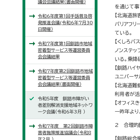
議会会議結果（書面開催）
を通じて事
【北海道旅
令和6年度第1回手話普及啓
発推進会議(令和6年7月30
バリアフリ
日開催）
ている。
【くしろバス
令和7年度第1回釧路市地域
密着型サービス等運営委員
ノンステッ
会会議結果
いる。乗降
【釧路ハイ
令和7年度第2回釧路市地域
ユニバーサ
密着型サービス等運営委員
会会議結果（書面開催）
【北海道難
利用者が活
令和5年度 釧路市障がい
【オフィスき
者差別解消支援地域ネットワ
一昨年より
ーク会議（令和6年3月 ）
2 合理的
令和7年度 第2回釧路市障
害者施策推進協議会（令和8
【釧路総合
年2月 ）