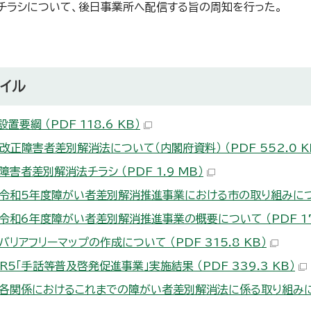
のチラシについて、後日事業所へ配信する旨の周知を行った。
イル
設置要綱 （PDF 118.6 KB）
 改正障害者差別解消法について（内閣府資料） （PDF 552.0 K
障害者差別解消法チラシ （PDF 1.9 MB）
 令和5年度障がい者差別解消推進事業における市の取り組みについて 
 令和6年度障がい者差別解消推進事業の概要について （PDF 177
バリアフリーマップの作成について （PDF 315.8 KB）
R5「手話等普及啓発促進事業」実施結果 （PDF 339.3 KB）
 各関係におけるこれまでの障がい者差別解消法に係る取り組みについて