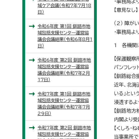
・事務局よ
域ケア会議（令和7年7月18
【意見なし】
日）
（2） 障
令和6年度 第1回 釧路市地
・事務局よ
域包括支援センター運営協
議会会議結果（令和6年8月1
1 各機関
日）
【保護観察
令和6年度 第2回 釧路市地
域包括支援センター運営協
パンフレッ
議会会議結果（令和7年2月
【釧路総合
17日）
近年、北海
いる」とい
令和7年度 第1回 釧路市地
域包括支援センター運営協
浸透するよ
議会会議結果（令和7年7月
【釧路地方
29日）
内閣より受
令和7年度 第2回 釧路市地
【くしろ・
域包括支援センター運営協
当事業所で