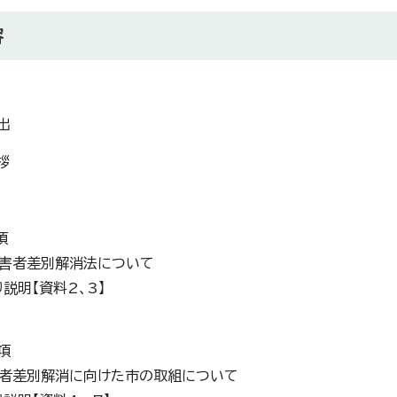
容
出
拶
項
正障害者差別解消法について
説明【資料2、3】
項
がい者差別解消に向けた市の取組について