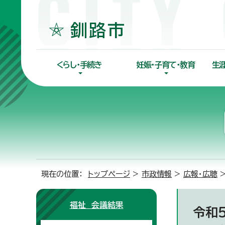
くらし・手続き
妊娠・子育て・教育
生
現在の位置：
トップページ
>
市政情報
>
広報・広聴
福祉 会議結果
令和