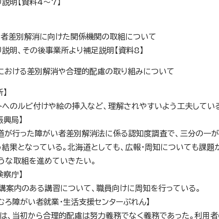
り説明【資料4～7】
がい者差別解消に向けた関係機関の取組について
り説明、その後事業所より補足説明【資料8】
における差別解消や合理的配慮の取り組みについて
所】
トへのルビ付けや絵の挿入など、理解されやすいよう工夫してい
振興局】
道が行った障がい者差別解消法に係る認知度調査で、三分の一が
う結果となっている。北海道としても、広報・周知についても課題
うな取組を進めていきたい。
検察庁】
講案内のある講習について、職員向けに周知を行っている。
ねむろ障がい者就業・生活支援センターぷれん】
は、当初から合理的配慮は努力義務でなく義務であった。利用