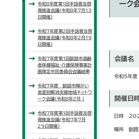
ーク会
令和8年度第1回手話普及啓
発推進会議(令和8年7月13
日開催）
令和7年度第2回手話普及啓
発推進会議(令和8年2月19
日開催）
会議名
令和7年度第1回釧路市高齢
者保健福祉・介護保険事業計
画策定市民委員会会議結果
令和5年度
令和7年度 釧路市障がい
者差別解消支援地域ネットワ
開催日
ーク会議（令和8年2月 ）
令和7年度第1回手話普及啓
日時 20
発推進会議(令和7年7月
29日開催）
場所 釧路