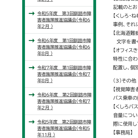
記載のとお
令和5年度 第3回釧路市障
【くしろ・
害者施策推進協議会（令和6
事例、それ
年2月 ）
【北海道難
令和6年度 第1回釧路市障
文字を書く
害者施策推進協議会（令和6
【オフィスき
年8月 ）
特性に合わ
配置し、個
令和7年度 第1回釧路市障
害者施策推進協議会（令和7
年8月 ）
（3）その他
【視覚障害
令和6年度 第2回釧路市障
バス乗車の
害者施策推進協議会（令和7
【くしろバス
年2月 ）
音量につい
令和5年度 第2回釧路市障
際に使用し
害者施策推進協議会（令和5
【事務局】
年11月 ）