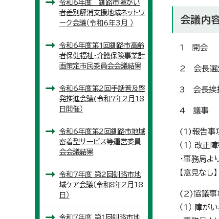
令和6年度 釧路市障がい
者差別解消支援地域ネットワ
会議内
ーク会議（令和6年3月 ）
令和6年度第1回釧路市高齢
1 開会
者保健福祉・介護保険事業計
画策定市民委員会会議結果
2 会長選
令和6年度第2回手話普及啓
3 会長挨
発推進会議(令和7年2月18
日開催）
4 議事
令和6年度第2回釧路市地域
(1)報告事
密着型サービス等運営委員
（1） 改
会会議結果
・事務局より
【意見なし】
令和7年度 第2回釧路市地
域ケア会議（令和8年2月18
(2)協議事
日）
（1） 障
令和7年度 第1回釧路市地