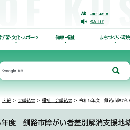
Language
読み上げ
涯学習・文化・スポーツ
健康・福祉
まちづくり・環境
>
広報
>
会議結果
>
福祉 会議結果
> 令和5年度 釧路市障がい
5年度 釧路市障がい者差別解消支援地域