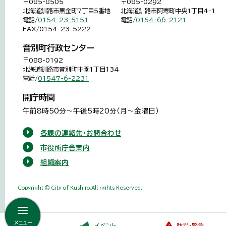
〒085-8505
〒085-0292
北海道釧路市黒金町7丁目5番地
北海道釧路市阿寒町中央1丁目4-1
電話/
0154-23-5151
電話/
0154-66-2121
FAX/0154-23-5222
音別町行政センター
〒088-0192
北海道釧路市音別町中園1丁目134
電話/
01547-6-2231
開庁時間
午前8時50分～午後5時20分（月～金曜日）
各課の連絡先・お問合わせ
市役所庁舎案内
組織案内
Copyright © City of Kushiro,All rights Reserved.
メニュー
イベント
防災・緊急