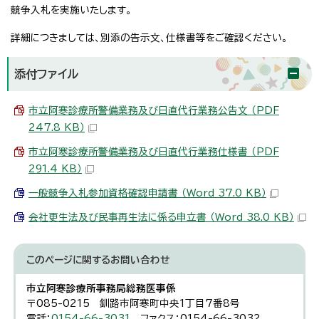
競争入札を実施いたします。
詳細につきましては、別添の告示文、仕様書等をご確認ください。
添付ファイル
市立阿寒診療所警備業務及び日直代行業務公告文 （PDF
247.8 KB）
市立阿寒診療所警備業務及び日直代行業務仕様書 （PDF
291.4 KB）
一般競争入札参加資格確認申請書 （Word 37.0 KB）
会社更生法及び民事再生法に係る申立書 （Word 38.0 KB）
このページに関する
お問い合わせ
市立阿寒診療所事務局総務医事係
〒085-0215 釧路市阿寒町中央1丁目7番8号
電話：
0154-66-3031
ファクス：0154-66-3032