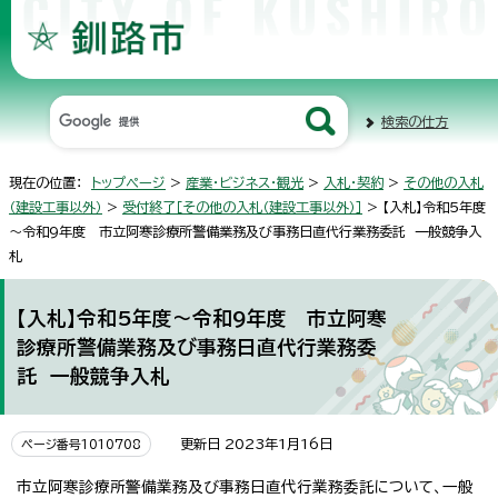
検索の仕方
現在の位置：
トップページ
>
産業・ビジネス・観光
>
入札・契約
>
その他の入札
（建設工事以外）
>
受付終了［その他の入札（建設工事以外）］
> 【入札】令和5年度
～令和9年度 市立阿寒診療所警備業務及び事務日直代行業務委託 一般競争入
札
【入札】令和5年度～令和9年度 市立阿寒
診療所警備業務及び事務日直代行業務委
託 一般競争入札
更新日 2023年1月16日
ページ番号1010708
市立阿寒診療所警備業務及び事務日直代行業務委託について、一般