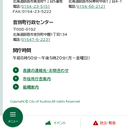
北海道釧路市黒金町7丁目5番地
北海道釧路市阿寒町中央1丁目4-1
電話/
0154-23-5151
電話/
0154-66-2121
FAX/0154-23-5222
音別町行政センター
〒088-0192
北海道釧路市音別町中園1丁目134
電話/
01547-6-2231
開庁時間
午前8時50分～午後5時20分（月～金曜日）
各課の連絡先・お問合わせ
市役所庁舎案内
組織案内
Copyright © City of Kushiro,All rights Reserved.
メニュー
イベント
防災・緊急