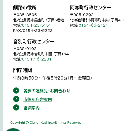
釧路市役所
阿寒町行政センター
〒085-8505
〒085-0292
北海道釧路市黒金町7丁目5番地
北海道釧路市阿寒町中央1丁目4-1
電話/
0154-23-5151
電話/
0154-66-2121
FAX/0154-23-5222
音別町行政センター
〒088-0192
北海道釧路市音別町中園1丁目134
電話/
01547-6-2231
開庁時間
午前8時50分～午後5時20分（月～金曜日）
各課の連絡先・お問合わせ
市役所庁舎案内
組織案内
Copyright © City of Kushiro,All rights Reserved.