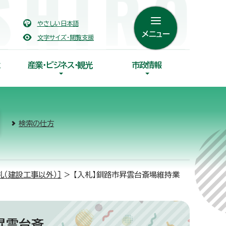
やさしい日本語
メニュー
文字サイズ・閲覧支援
産業・ビジネス・観光
市政情報
検索の仕方
札（建設工事以外）］
> 【入札】釧路市昇雲台斎場維持業
昇雲台斎