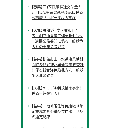
【募集】アイヌ政策推進交付金を
活用した事業の業務委託に係る
公募型プロポーザルの実施
【入札】令和7年度～令和11年
度 釧路市児童発達支援センタ
ー清掃業務委託に係る一般競争
入札の実施について
【結果】釧路市上下水道事業検針
収納及び給排水審査等業務委託
に係る総合評価落札方式一般競
争入札の結果
【入札】α’モデル新規構築事業に
係る一般競争入札
【結果】二地域居住等促進戦略策
定業務委託公募型プロポーザル
の選定結果