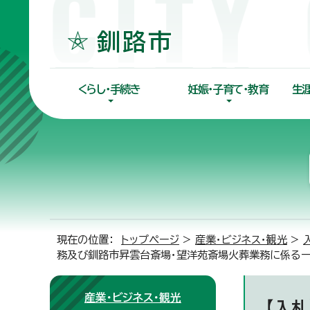
くらし・手続き
妊娠・子育て・教育
生
現在の位置：
トップページ
>
産業・ビジネス・観光
>
務及び釧路市昇雲台斎場・望洋苑斎場火葬業務に係る
産業・ビジネス・観光
【入