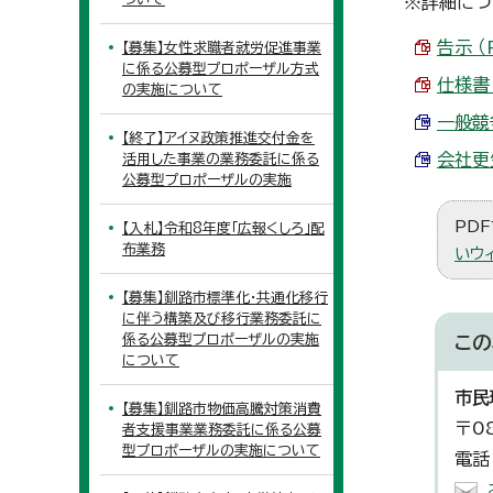
※詳細につ
告示 （
【募集】女性求職者就労促進事業
に係る公募型プロポーザル方式
仕様書 
の実施について
一般競
【終了】アイヌ政策推進交付金を
会社更
活用した事業の業務委託に係る
公募型プロポーザルの実施
PDF
【入札】令和8年度「広報くしろ」配
布業務
いウ
【募集】釧路市標準化・共通化移行
に伴う構築及び移行業務委託に
係る公募型プロポーザルの実施
この
について
市民
【募集】釧路市物価高騰対策消費
〒0
者支援事業業務委託に係る公募
型プロポーザルの実施について
電話