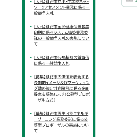
【入札】釧路市立小・中学校ネット
ワークアセスメント業務に係る一
般競争入札
【入札】釧路市国民健康保険帳票
印刷に係るシステム構築業務委
託の一般競争入札の実施につい
て
【入札】釧路市仮想基盤の賃貸借
に係る一般競争入札
【募集】釧路市の価値を表現する
長期的イメージ及びマーケティン
グ戦略策定共創業務に係る企画
提案を募集します（公募型プロポ
ーザル方式）
【募集】釧路市再生可能エネルギ
ーゾーニング業務委託に係る公
募型プロポーザルの実施につい
て