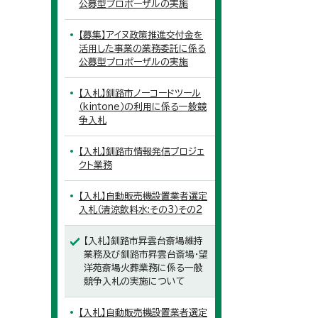
公募型プロポーザルの実施
【募集】アイヌ政策推進交付金を
活用した事業の業務委託に係る
公募型プロポーザルの実施
【入札】釧路市ノーコードツール
（kintone）の利用に係る一般競
争入札
【入札】釧路市情報発信プロジェ
クト業務
【入札】自動販売機設置業者選定
入札（清涼飲料水:その3）その2
【入札】釧路市昇雲台斎場維持
業務及び釧路市昇雲台斎場・望
洋苑斎場火葬業務に係る一般
競争入札の実施について
【入札】自動販売機設置業者選定