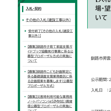
場・
入札・契約
いて
その他の入札（建設工事以外）
受付終了［その他の入札（建設工
事以外）］
【募集】釧路市子育て家庭支援ガ
イドブック協働発行事業に係る公
募型プロポーザル方式の実施に
釧路市昇雲
ついて
【募集】釧路市こども計画策定に
係る基礎調査支援業務委託に係
公示期間：2
る企画提案を募集します（公募型
プロポーザル方式）
入札日 ：2
【募集】災害時利用可能な業務用
ノートパソコン（eSIM対応）賃貸
借公募型プロポーザルの実施に
ついて