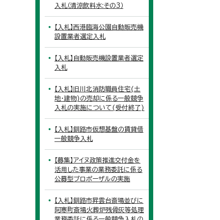
入札（清涼飲料水:その3）
【入札】西港臨海公園自動販売機
設置業者選定入札
【入札】自動販売機設置業者選定
入札
【入札】旧川北消防職員住宅(土
地・建物)の売却に係る一般競争
入札の実施について(受付終了)
【入札】釧路市仮想基盤の賃貸借
一般競争入札
【募集】アイヌ政策推進交付金を
活用した事業の業務委託に係る
公募型プロポーザルの実施
【入札】釧路市昇雲台斎場並びに
阿寒町斎場火葬炉残骨灰等処理
業務委託に係る一般競争入札の