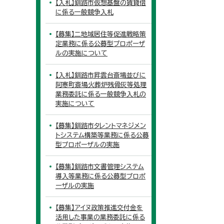
【入札】釧路市仮想基盤の賃貸借
に係る一般競争入札
【募集】二地域居住等促進戦略策
定業務に係る公募型プロポーザ
ルの実施について
【入札】釧路市昇雲台斎場並びに
阿寒町斎場火葬炉残骨灰等処理
業務委託に係る一般競争入札の
実施について
【募集】釧路市タレントマネジメン
トシステム構築等業務に係る公募
型プロポーザルの実施
【募集】釧路市文書管理システム
導入等業務に係る公募型プロポ
ーザルの実施
【募集】アイヌ政策推進交付金を
活用した事業の業務委託に係る