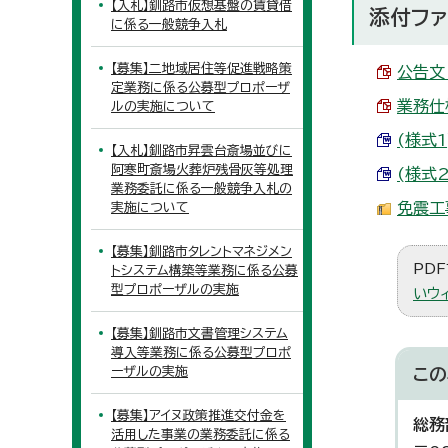
【入札】釧路市仮想基盤の賃貸借
添付ファ
に係る一般競争入札
【募集】二地域居住等促進戦略策
公告文 
定業務に係る公募型プロポーザ
業務仕様
ルの実施について
(様式1
【入札】釧路市昇雲台斎場並びに
阿寒町斎場火葬炉残骨灰等処理
(様式2
業務委託に係る一般競争入札の
免震工事
実施について
【募集】釧路市タレントマネジメン
PDF
トシステム構築等業務に係る公募
型プロポーザルの実施
いウ
【募集】釧路市文書管理システム
導入等業務に係る公募型プロポ
ーザルの実施
この
【募集】アイヌ政策推進交付金を
総務
活用した事業の業務委託に係る