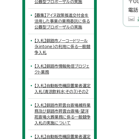
〒0
公募型プロポーザルの実施
電話
【募集】アイヌ政策推進交付金を
活用した事業の業務委託に係る
公募型プロポーザルの実施
【入札】釧路市ノーコードツール
（kintone）の利用に係る一般競
争入札
【入札】釧路市情報発信プロジェ
クト業務
【入札】自動販売機設置業者選定
入札（清涼飲料水:その3）その2
【入札】釧路市昇雲台斎場維持業
務及び釧路市昇雲台斎場・望洋
苑斎場火葬業務に係る一般競争
入札の実施について
【入札】自動販売機設置業者選定