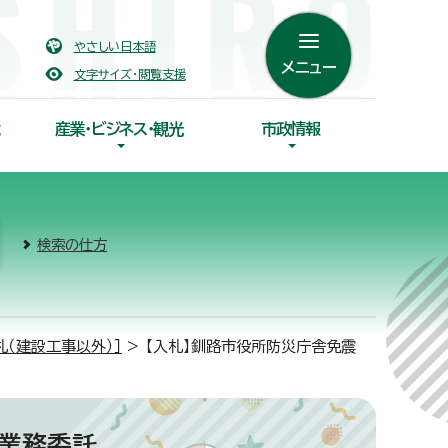
やさしい日本語
メニュー
文字サイズ・閲覧支援
産業・ビジネス・観光
市政情報
検索の仕方
札（建設工事以外）］
> 【入札】釧路市役所防災庁舎免震
検業務委託