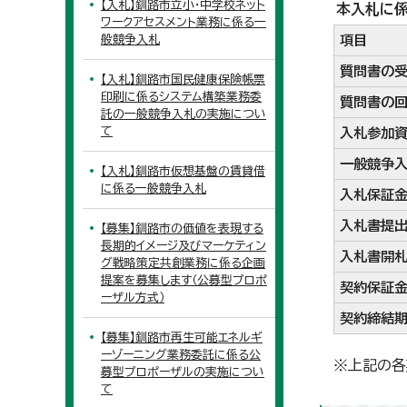
【入札】釧路市立小・中学校ネット
本入札に係
ワークアセスメント業務に係る一
般競争入札
項目
質問書の
【入札】釧路市国民健康保険帳票
印刷に係るシステム構築業務委
質問書の
託の一般競争入札の実施につい
て
入札参加
一般競争
【入札】釧路市仮想基盤の賃貸借
に係る一般競争入札
入札保証
入札書提
【募集】釧路市の価値を表現する
長期的イメージ及びマーケティン
入札書開
グ戦略策定共創業務に係る企画
提案を募集します（公募型プロポ
契約保証
ーザル方式）
契約締結
【募集】釧路市再生可能エネルギ
ーゾーニング業務委託に係る公
※上記の各
募型プロポーザルの実施につい
て