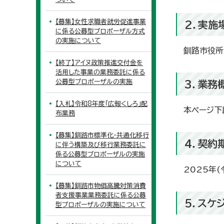
【募集】女性求職者就労促進事業
2．実施
に係る公募型プロポーザル方式
の実施について
釧路市役所
【終了】アイヌ政策推進交付金を
活用した事業の業務委託に係る
公募型プロポーザルの実施
3．業務
【入札】令和8年度「広報くしろ」配
本ページ下
布業務
【募集】釧路市標準化・共通化移行
4．契約
に伴う構築及び移行業務委託に
係る公募型プロポーザルの実施
について
2025年(
【募集】釧路市物価高騰対策消費
者支援事業業務委託に係る公募
5．スケ
型プロポーザルの実施について