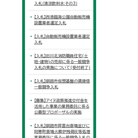
入札（清涼飲料水:その3）
【入札】西港臨海公園自動販売機
設置業者選定入札
【入札】自動販売機設置業者選定
入札
【入札】旧川北消防職員住宅(土
地・建物)の売却に係る一般競争
入札の実施について(受付終了)
【入札】釧路市仮想基盤の賃貸借
一般競争入札
【募集】アイヌ政策推進交付金を
活用した事業の業務委託に係る
公募型プロポーザルの実施
【入札】釧路市昇雲台斎場並びに
阿寒町斎場火葬炉残骨灰等処理
業務委託に係る一般競争入札の