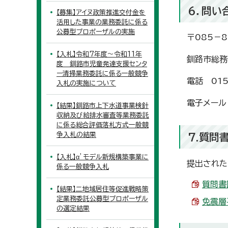
6．問い
【募集】アイヌ政策推進交付金を
活用した事業の業務委託に係る
公募型プロポーザルの実施
〒085－
【入札】令和7年度～令和11年
釧路市総務
度 釧路市児童発達支援センタ
ー清掃業務委託に係る一般競争
電話 015
入札の実施について
電子メール s
【結果】釧路市上下水道事業検針
収納及び給排水審査等業務委託
に係る総合評価落札方式一般競
争入札の結果
7.質問
【入札】α’モデル新規構築事業に
提出された
係る一般競争入札
質問書回
【結果】二地域居住等促進戦略策
定業務委託公募型プロポーザル
免震層平
の選定結果