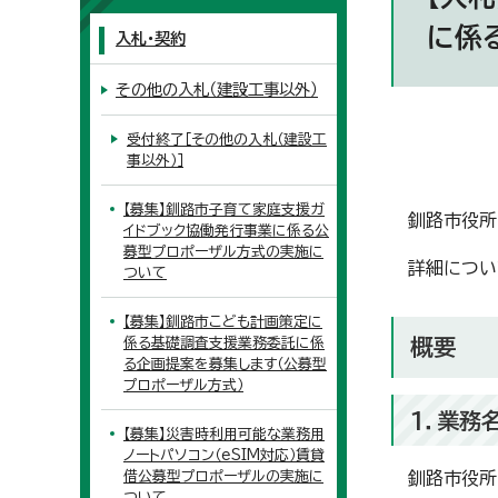
に係
入札・契約
その他の入札（建設工事以外）
受付終了［その他の入札（建設工
事以外）］
【募集】釧路市子育て家庭支援ガ
釧路市役所
イドブック協働発行事業に係る公
募型プロポーザル方式の実施に
詳細につい
ついて
【募集】釧路市こども計画策定に
係る基礎調査支援業務委託に係
概要
る企画提案を募集します（公募型
プロポーザル方式）
1．業務
【募集】災害時利用可能な業務用
ノートパソコン（eSIM対応）賃貸
借公募型プロポーザルの実施に
釧路市役所
ついて