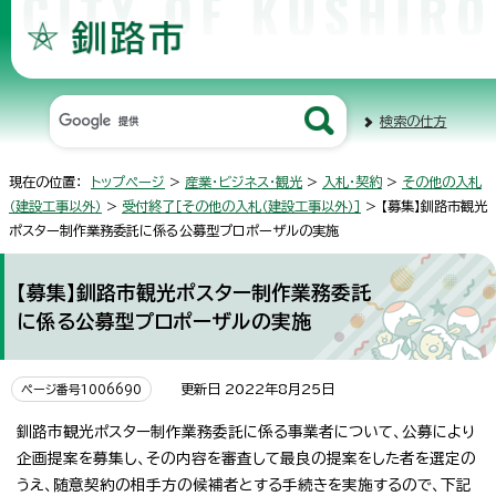
検索の仕方
現在の位置：
トップページ
>
産業・ビジネス・観光
>
入札・契約
>
その他の入札
（建設工事以外）
>
受付終了［その他の入札（建設工事以外）］
> 【募集】釧路市観光
ポスター制作業務委託に係る公募型プロポーザルの実施
【募集】釧路市観光ポスター制作業務委託
に係る公募型プロポーザルの実施
更新日 2022年8月25日
ページ番号1006690
釧路市観光ポスター制作業務委託に係る事業者について、公募により
企画提案を募集し、その内容を審査して最良の提案をした者を選定の
うえ、随意契約の相手方の候補者とする手続きを実施するので、下記