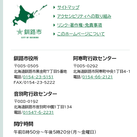
サイトマップ
アクセシビリティへの取り組み
リンク・著作権・免責事項
このホームページについて
釧路市役所
阿寒町行政センター
〒085-8505
〒085-0292
北海道釧路市黒金町7丁目5番地
北海道釧路市阿寒町中央1丁目4-1
電話/
0154-23-5151
電話/
0154-66-2121
FAX/0154-23-5222
音別町行政センター
〒088-0192
北海道釧路市音別町中園1丁目134
電話/
01547-6-2231
開庁時間
午前8時50分～午後5時20分（月～金曜日）