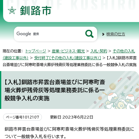
検索の仕方
現在の位置：
トップページ
>
産業・ビジネス・観光
>
入札・契約
>
その他の入札
（建設工事以外）
>
受付終了［その他の入札（建設工事以外）］
> 【入札】釧路市昇雲
台斎場並びに阿寒町斎場火葬炉残骨灰等処理業務委託に係る一般競争入札の実施
【入札】釧路市昇雲台斎場並びに阿寒町斎
場火葬炉残骨灰等処理業務委託に係る一
般競争入札の実施
更新日 2023年6月22日
ページ番号1012107
釧路市昇雲台斎場並びに阿寒町斎場火葬炉残骨灰等処理業務委託に
ついて一般競争入札を行います。