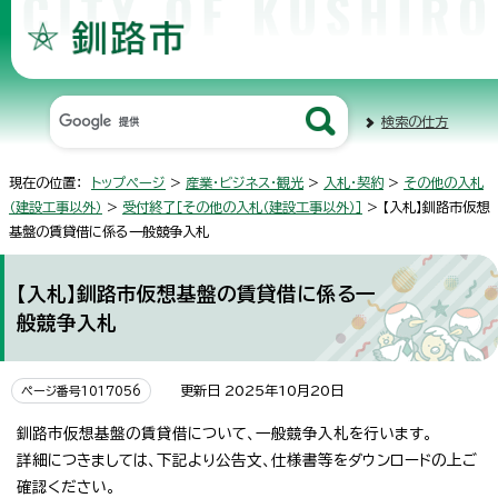
検索の仕方
現在の位置：
トップページ
>
産業・ビジネス・観光
>
入札・契約
>
その他の入札
（建設工事以外）
>
受付終了［その他の入札（建設工事以外）］
> 【入札】釧路市仮想
基盤の賃貸借に係る一般競争入札
【入札】釧路市仮想基盤の賃貸借に係る一
般競争入札
更新日 2025年10月20日
ページ番号1017056
釧路市仮想基盤の賃貸借について、一般競争入札を行います。
詳細につきましては、下記より公告文、仕様書等をダウンロードの上ご
確認ください。