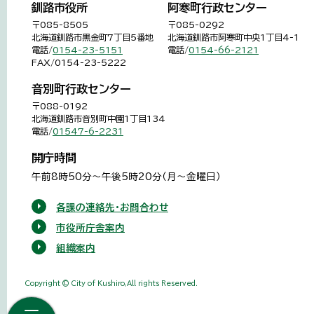
釧路市役所
阿寒町行政センター
〒085-8505
〒085-0292
北海道釧路市黒金町7丁目5番地
北海道釧路市阿寒町中央1丁目4-1
電話/
0154-23-5151
電話/
0154-66-2121
FAX/0154-23-5222
音別町行政センター
〒088-0192
北海道釧路市音別町中園1丁目134
電話/
01547-6-2231
開庁時間
午前8時50分～午後5時20分（月～金曜日）
各課の連絡先・お問合わせ
市役所庁舎案内
組織案内
Copyright © City of Kushiro,All rights Reserved.