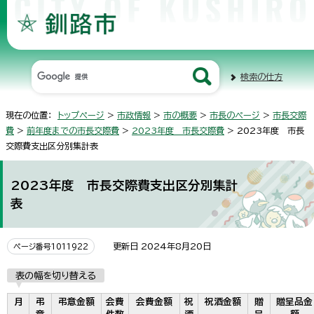
検索の仕方
現在の位置：
トップページ
>
市政情報
>
市の概要
>
市長のページ
>
市長交際
費
>
前年度までの市長交際費
>
2023年度 市長交際費
> 2023年度 市長
交際費支出区分別集計表
2023年度 市長交際費支出区分別集計
表
更新日 2024年8月20日
ページ番号1011922
表の幅を切り替える
月
弔
弔意金額
会費
会費金額
祝
祝酒金額
贈
贈呈品金