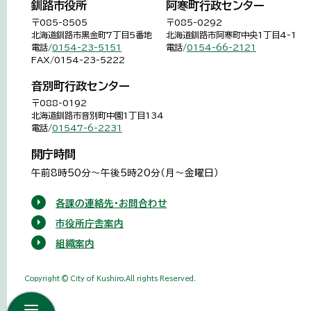
釧路市役所
阿寒町行政センター
〒085-8505
〒085-0292
北海道釧路市黒金町7丁目5番地
北海道釧路市阿寒町中央1丁目4-1
電話/
0154-23-5151
電話/
0154-66-2121
FAX/0154-23-5222
音別町行政センター
〒088-0192
北海道釧路市音別町中園1丁目134
電話/
01547-6-2231
開庁時間
午前8時50分～午後5時20分（月～金曜日）
各課の連絡先・お問合わせ
市役所庁舎案内
組織案内
Copyright © City of Kushiro,All rights Reserved.