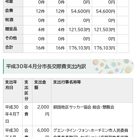
弔意
0件
0件
0円
0円
会費
12件
12件
54,600円
54,600円
祝酒
0件
0件
0円
0円
贈呈品
4件
4件
121,503円
121,503円
その他
0件
0件
0円
0円
合計
16件
16件
176,103円
176,103円
平成30年4月分市長交際費支出内訳
支出年
支
支出金
支出行事名称等
月日
出
額
区
分
平成30
会
2,000
釧路地区サッカー協会 総会・懇親会
年4月7
費
円
日
平成30
会
6,000
グエン・タイン・フォン・ホーチミン市人民委員