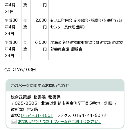
年4月
費
円
21日
平成30
会
2,000
紀ノ丘町内会 定期総会・懇親会（阿寒町行政
年4月
費
円
センター長代理出席）
24日
平成30
会
6,500
北海道宅地建物取引業協会釧路支部 通常支
年4月
費
円
部会員会議・懇親会
24日
合計：176,103円
このページに関する
お問い合わせ
総合政策部 秘書課 秘書係
〒085-8505 北海道釧路市黒金町7丁目5番地 釧路市
役所本庁舎2階
電話：
0154-31-4501
ファクス：0154-24-6072
お問い合わせは専用フォームをご利用ください。