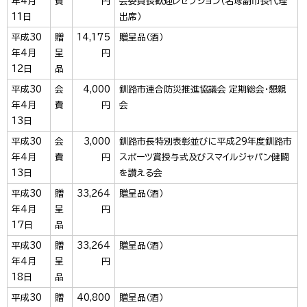
年4月
費
円
会委員長歓迎レセプション（名塚副市長代理
11日
出席）
平成30
贈
14,175
贈呈品（酒）
年4月
呈
円
12日
品
平成30
会
4,000
釧路市連合防災推進協議会 定期総会・懇親
年4月
費
円
会
13日
平成30
会
3,000
釧路市長特別表彰並びに平成29年度釧路市
年4月
費
円
スポーツ賞授与式及びスマイルジャパン健闘
13日
を讃える会
平成30
贈
33,264
贈呈品（酒）
年4月
呈
円
17日
品
平成30
贈
33,264
贈呈品（酒）
年4月
呈
円
18日
品
平成30
贈
40,800
贈呈品（酒）