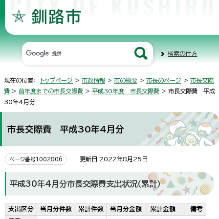
検索の仕方
現在の位置：
トップページ
>
市政情報
>
市の概要
>
市長のページ
>
市長交際
費
>
前年度までの市長交際費
>
平成30年度 市長交際費
> 市長交際費 平成
30年4月分
市長交際費 平成30年4月分
更新日 2022年8月25日
ページ番号1002806
平成30年4月分市長交際費支出状況（累計）
支出区分
当月分件数
累計件数
当月分金額
累計金額
備考