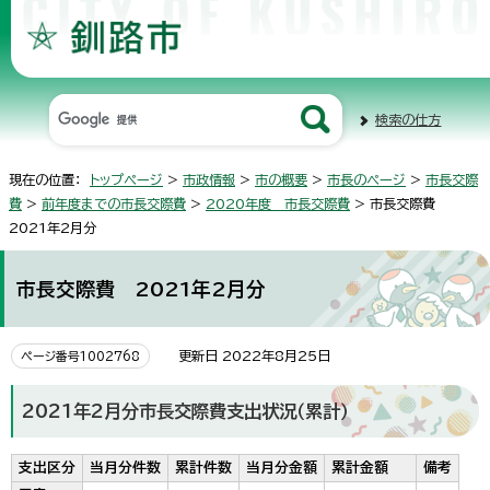
検索の仕方
現在の位置：
トップページ
>
市政情報
>
市の概要
>
市長のページ
>
市長交際
費
>
前年度までの市長交際費
>
2020年度 市長交際費
> 市長交際費
2021年2月分
市長交際費 2021年2月分
更新日 2022年8月25日
ページ番号1002768
2021年2月分市長交際費支出状況（累計）
支出区分
当月分件数
累計件数
当月分金額
累計金額
備考