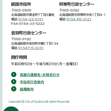
釧路市役所
阿寒町行政センター
〒085-8505
〒085-0292
北海道釧路市黒金町7丁目5番地
北海道釧路市阿寒町中央1丁目4-1
電話/
0154-23-5151
電話/
0154-66-2121
FAX/0154-23-5222
音別町行政センター
〒088-0192
北海道釧路市音別町中園1丁目134
電話/
01547-6-2231
開庁時間
午前8時50分～午後5時20分（月～金曜日）
各課の連絡先・お問合わせ
市役所庁舎案内
組織案内
Copyright © City of Kushiro,All rights Reserved.