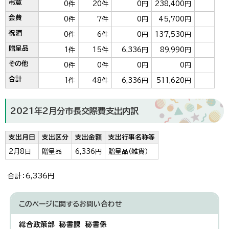
弔意
0件
20件
0円
238,400円
会費
0件
7件
0円
45,700円
祝酒
0件
6件
0円
137,530円
贈呈品
1件
15件
6,336円
89,990円
その他
0件
0件
0円
0円
合計
1件
48件
6,336円
511,620円
2021年2月分市長交際費支出内訳
支出月日
支出区分
支出金額
支出行事名称等
2月8日
贈呈品
6,336円
贈呈品（雑貨）
合計：6,336円
このページに関する
お問い合わせ
総合政策部 秘書課 秘書係