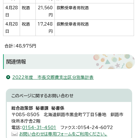
4月28
祝酒
21,560
叙勲受章者用祝酒
日
円
4月28
祝酒
17,248
叙勲受章者用祝酒
日
円
合計：48,975円
関連情報
2022年度 市長交際費支出区分別集計表
このページに関する
お問い合わせ
総合政策部 秘書課 秘書係
〒085-8505 北海道釧路市黒金町7丁目5番地 釧路市
役所本庁舎2階
電話：
0154-31-4501
ファクス：0154-24-6072
お問い合わせは専用フォームをご利用ください。