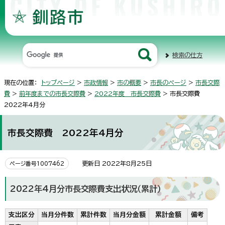
検索の仕方
現在の位置：
トップページ
>
市政情報
>
市の概要
>
市長のページ
>
市長交際
費
>
前年度までの市長交際費
>
2022年度 市長交際費
> 市長交際費
2022年4月分
市長交際費 2022年4月分
更新日 2022年8月25日
ページ番号1007462
2022年4月分市長交際費支出状況（累計）
支出区分
当月分件数
累計件数
当月分金額
累計金額
備考