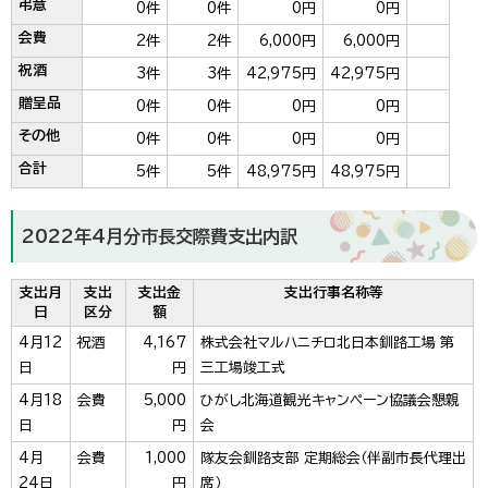
弔意
0件
0件
0円
0円
会費
2件
2件
6,000円
6,000円
祝酒
3件
3件
42,975円
42,975円
贈呈品
0件
0件
0円
0円
その他
0件
0件
0円
0円
合計
5件
5件
48,975円
48,975円
2022年4月分市長交際費支出内訳
支出月
支出
支出金
支出行事名称等
日
区分
額
4月12
祝酒
4,167
株式会社マルハニチロ北日本釧路工場 第
日
円
三工場竣工式
4月18
会費
5,000
ひがし北海道観光キャンペーン協議会懇親
日
円
会
4月
会費
1,000
隊友会釧路支部 定期総会（伴副市長代理出
24日
円
席）