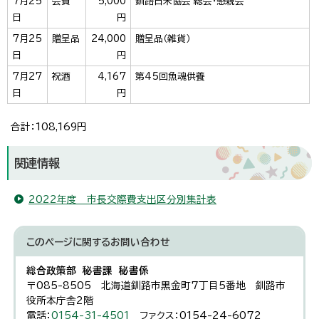
7月25
会費
5,000
釧路日米協会 総会・懇親会
日
円
7月25
贈呈品
24,000
贈呈品（雑貨）
日
円
7月27
祝酒
4,167
第45回魚魂供養
日
円
合計：108,169円
関連情報
2022年度 市長交際費支出区分別集計表
このページに関する
お問い合わせ
総合政策部 秘書課 秘書係
〒085-8505 北海道釧路市黒金町7丁目5番地 釧路市
役所本庁舎2階
電話：
0154-31-4501
ファクス：0154-24-6072