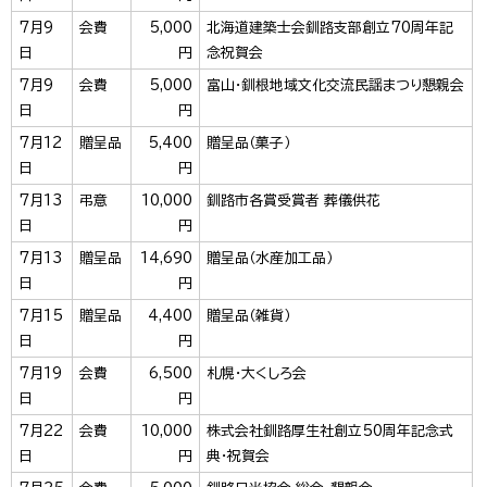
7月9
会費
5,000
北海道建築士会釧路支部創立70周年記
日
円
念祝賀会
7月9
会費
5,000
富山・釧根地域文化交流民謡まつり懇親会
日
円
7月12
贈呈品
5,400
贈呈品（菓子）
日
円
7月13
弔意
10,000
釧路市各賞受賞者 葬儀供花
日
円
7月13
贈呈品
14,690
贈呈品（水産加工品）
日
円
7月15
贈呈品
4,400
贈呈品（雑貨）
日
円
7月19
会費
6,500
札幌・大くしろ会
日
円
7月22
会費
10,000
株式会社釧路厚生社創立50周年記念式
日
円
典・祝賀会