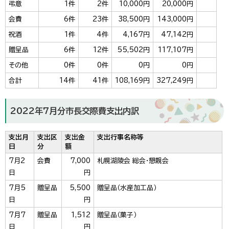
弔意
1件
2件
10,000円
20,000円
会費
6件
23件
38,500円
143,000円
祝酒
1件
4件
4,167円
47,142円
贈呈品
6件
12件
55,502円
117,107円
その他
0件
0件
0円
0円
合計
14件
41件
108,169円
327,249円
2022年7月分市長交際費支出内訳
支出月
支出区
支出金
支出行事名称等
日
分
額
7月2
会費
7,000
札幌湖陵会 総会・懇親会
日
円
7月5
贈呈品
5,500
贈呈品（水産加工品）
日
円
7月7
贈呈品
1,512
贈呈品（菓子）
日
円