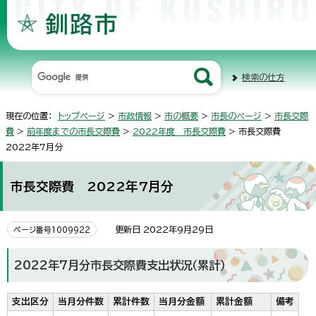
検索の仕方
現在の位置：
トップページ
>
市政情報
>
市の概要
>
市長のページ
>
市長交際
費
>
前年度までの市長交際費
>
2022年度 市長交際費
> 市長交際費
2022年7月分
市長交際費 2022年7月分
更新日 2022年9月29日
ページ番号1009922
2022年7月分市長交際費支出状況（累計）
支出区分
当月分件数
累計件数
当月分金額
累計金額
備考