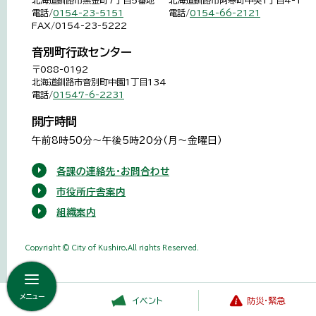
北海道釧路市黒金町7丁目5番地
北海道釧路市阿寒町中央1丁目4-1
電話/
0154-23-5151
電話/
0154-66-2121
FAX/0154-23-5222
音別町行政センター
〒088-0192
北海道釧路市音別町中園1丁目134
電話/
01547-6-2231
開庁時間
午前8時50分～午後5時20分（月～金曜日）
各課の連絡先・お問合わせ
市役所庁舎案内
組織案内
Copyright © City of Kushiro,All rights Reserved.
メニュー
イベント
防災・緊急