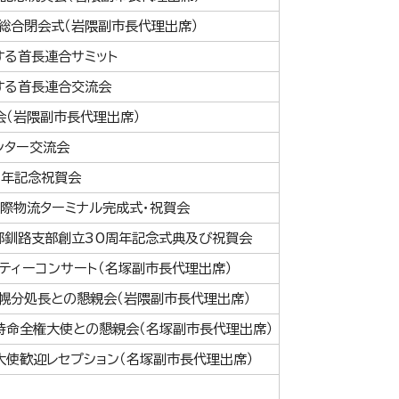
総合閉会式（岩隈副市長代理出席）
する首長連合サミット
する首長連合交流会
（岩隈副市長代理出席）
ンター交流会
周年記念祝賀会
国際物流ターミナル完成式・祝賀会
部釧路支部創立30周年記念式典及び祝賀会
リティーコンサート（名塚副市長代理出席）
幌分処長との懇親会（岩隈副市長代理出席）
特命全権大使との懇親会（名塚副市長代理出席）
大使歓迎レセプション（名塚副市長代理出席）