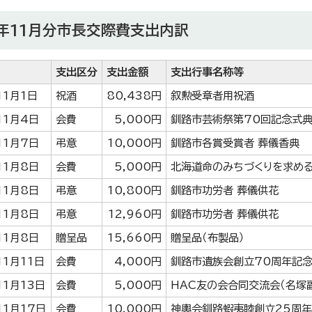
年11月分市長交際費支出内訳
日
支出区分
支出金額
支出行事名称等
11月1日
祝酒
80,438円
叙勲受章者用祝酒
11月4日
会費
5,000円
釧路市芸術祭第70回記念式典
11月7日
弔意
10,000円
釧路市各賞受賞者 葬儀香典
11月8日
会費
5,000円
北海道命のみちづくりを求める
11月8日
弔意
10,800円
釧路市功労者 葬儀供花
11月8日
弔意
12,960円
釧路市功労者 葬儀供花
11月8日
贈呈品
15,660円
贈呈品（布製品）
11月11日
会費
4,000円
釧路市遺族会創立70周年記念
11月13日
会費
5,000円
HAC友の会合同交流会（名塚
11月17日
会費
10,000円
神輿会釧路蝦夷睦創立25周年