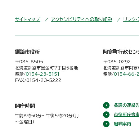
サイトマップ
アクセシビリティへの取り組み
リンク
釧路市役所
阿寒町行政セン
〒085-8505
〒085-0292
北海道釧路市黒金町7丁目5番地
北海道釧路市阿寒町
電話/
0154-23-5151
電話/
0154-66-
FAX/0154-23-5222
各課の連絡先
開庁時間
市役所庁舎
午前8時50分～午後5時20分（月
～金曜日）
組織案内