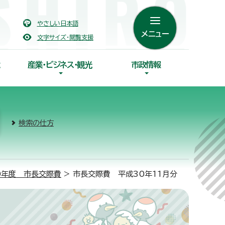
やさしい日本語
メニュー
文字サイズ・閲覧支援
産業・ビジネス・観光
市政情報
検索の仕方
0年度 市長交際費
> 市長交際費 平成30年11月分