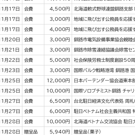
11月17日
会費
4,500円
北海道軟式野球連盟釧路支部 
11月17日
会費
3,000円
地域に飛び出す公務員を応援
11月17日
会費
4,000円
地域に飛び出す公務員を応援
11月20日
会費
3,000円
釧路市電気設備事業協会親睦会
11月21日
会費
3,000円
釧路市除雪連絡協議会除雪セ
11月22日
会費
5,000円
社会保険労務士制度創設50
11月23日
会費
3,000円
国際バルク戦略港湾 釧路港 
11月25日
会費
12,000円
日本バーテンダー協会道東本
11月25日
会費
10,000円
国際ソロプチミスト釧路 チャ
11月27日
会費
6,500円
台北駐日経済文化代表処 周札
11月27日
会費
6,000円
駐日ベトナム社会主義共和国 
11月28日
会費
10,000円
北海道ベトナム交流協会 駐日
11月28日
贈呈品
5,940円
贈呈品（菓子）