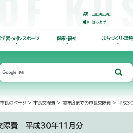
Language
読み上げ
涯学習・文化・スポーツ
健康・福祉
まちづくり・環境
市長のページ
>
市長交際費
>
前年度までの市長交際費
>
平成3
交際費 平成30年11月分