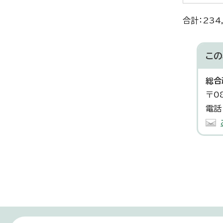
合計：234
この
総合
〒0
電話