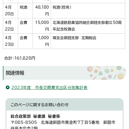
4月
祝酒
48,180
祝酒（控用）
20日
円
4月
会費
15,000
北海道鉄筋業協同組合釧路支部創立50周
22日
円
年記念祝賀会
4月
会費
1,000
隊友会釧路支部 定期総会
23日
円
合計：161,828円
関連情報
2023年度 市長交際費支出区分別集計表
このページに関する
お問い合わせ
総合政策部 秘書課 秘書係
〒085-8505 北海道釧路市黒金町7丁目5番地 釧路市
役所本庁舎2階