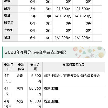
弔意
0件
0件
0円
0円
会費
3件
3件
21,500円
21,500円
祝酒
3件
3件
140,328円
140,328円
贈呈品
0件
0件
0円
0円
その他
0件
0件
0円
0円
合計
6件
6件
161,828円
161,828円
2023年4月分市長交際費支出内訳
支出月
支出
支出金
支出行事名称等
日
区分
額
4月
会費
5,500
釧路挂冠会 ご長寿祝賀会・新会員歓迎会
15日
円
4月
祝酒
50,760
祝酒（控用）
17日
円
4月
祝酒
41,388
祝酒（控用）
19日
円