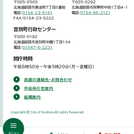
〒085-8505
〒085-0292
北海道釧路市黒金町7丁目5番地
北海道釧路市阿寒町中央1丁目4-1
電話/
0154-23-5151
電話/
0154-66-2121
FAX/0154-23-5222
音別町行政センター
〒088-0192
北海道釧路市音別町中園1丁目134
電話/
01547-6-2231
開庁時間
午前8時50分～午後5時20分（月～金曜日）
各課の連絡先・お問合わせ
市役所庁舎案内
組織案内
Copyright © City of Kushiro,All rights Reserved.
メニュー