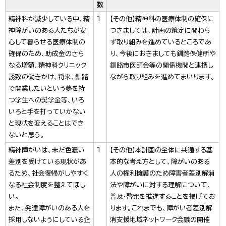
数
精神科が減少している中、精
1
【その他】精神科の医療体制の確保に
神障がいのある人たちが安
つきましては、計画の策定に関わら
心して暮らせる医療体制の
ず取り組みを進めているところであ
確保のため、助成金のさら
り、今後におきましても釧路保健所や
なる増額、精神科クリニック
釧路市医師会等の関係機関と連携し
誘致の働きかけ、将来、釧路
ながら取り組みを進めてまいります。
で開業したいという夢を持
つ学生への奨学金等、いろ
いろと手を打っていかない
と現状を変えることはでき
ないと思う。
精神障がいは、未だ色濃い
1
【その他】本計画の全体に共通する基
差別を受けている現状があ
本的な考え方として、障がいのある
るため、社会復帰がしやすく
人の権利擁護のため障害者差別解消
なる社会制度を整えてほし
法や障がいに対する理解について、
い。
普及・啓発を推進することを掲げてお
また、発達障がいのある人を
ります。これまでも、障がい者差別解
採用しないようにしている企
消支援地域ネットワーク会議の開催