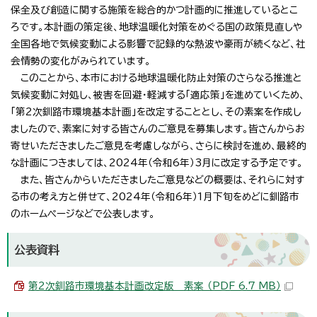
保全及び創造に関する施策を総合的かつ計画的に推進しているとこ
ろです。本計画の策定後、地球温暖化対策をめぐる国の政策見直しや
全国各地で気候変動による影響で記録的な熱波や豪雨が続くなど、社
会情勢の変化がみられています。
このことから、本市における地球温暖化防止対策のさらなる推進と
気候変動に対処し、被害を回避・軽減する「適応策」を進めていくため、
「第2次釧路市環境基本計画」を改定することとし、その素案を作成し
ましたので、素案に対する皆さんのご意見を募集します。皆さんからお
寄せいただきましたご意見を考慮しながら、さらに検討を進め、最終的
な計画につきましては、2024年（令和6年）3月に改定する予定です。
また、皆さんからいただきましたご意見などの概要は、それらに対す
る市の考え方と併せて、2024年（令和6年）1月下旬をめどに釧路市
のホームページなどで公表します。
公表資料
第2次釧路市環境基本計画改定版 素案 （PDF 6.7 MB）