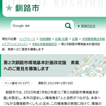
検索の仕方
現在の位置：
トップページ
>
市政情報
>
広報・広聴
>
広聴
>
市民意見提出手続
（パブリックコメント）
>
令和5年度実施状況
> 第2次釧路市環境基本計画改定
版 素案へのご意見を募集します
第2次釧路市環境基本計画改定版 素案
へのご意見を募集します
更新日 2023年12月19日
ページ番号1013371
釧路市では、2020年度（令和2年度）に「第2次釧路市環境基本計
画」を策定し、本市の望ましい環境像を「人と自然がつながる、未来へ
つながる環境都市くしろ」と定め、この環境像の実現に向けて、環境の