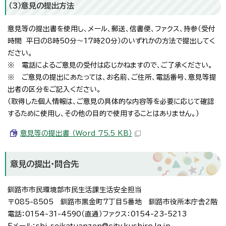
（3）意見の提出方法
意見等の提出書を使用し、メール、郵送、信書便、ファクス、持参（受付
時間 平日の8時50分～17時20分）のいずれかの方法で提出してく
ださい。
※ 電話によるご意見の受付は応じかねますので、ご了承ください。
※ ご意見の提出にあたっては、お名前、ご住所、電話番号、意見等提
出者の区分をご記入ください。
（取得した個人情報は、ご意見の具体的な内容等を必要に応じて確認
するために使用し、その他の目的で使用することはありません。）
意見等の提出書 （Word 75.5 KB）
意見の提出・問合先
釧路市市民環境部市民生活課生活安全担当
〒085-8505 釧路市黒金町7丁目5番地 釧路市役所本庁舎2階
電話：0154-31-4590（直通）ファクス：0154-23-5213
Eメール：shi-seikatuanzen@city.kushiro.lg.jp