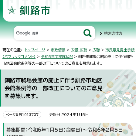
検索の仕方
現在の位置：
トップページ
>
市政情報
>
広報・広聴
>
広聴
>
市民意見提出手続
（パブリックコメント）
>
令和5年度実施状況
> 釧路市駒場会館の廃止に伴う釧路
市地区会館条例等の一部改正についてのご意見を募集します。
釧路市駒場会館の廃止に伴う釧路市地区
会館条例等の一部改正についてのご意見
を募集します。
更新日 2024年1月5日
ページ番号1013707
募集期間：令和6年1月5日（金曜日）～令和6年2月5日