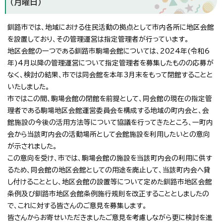
（月曜日）
釧路市では、地域における住民活動の拠点として市内各所に地区会館
を設置しており、その管理運営は指定管理者が行っています。
地区会館の一つである釧路市駒場会館については、2024年(令和6
年)4月以降の管理運営について指定管理者を募集したものの応募が
なく、検討の結果、市では同会館を本年3月末をもって閉館することと
いたしました。
市ではこの間、駒場会館の閉館を前提として、同会館の現在の指定管
理者である駒場地区会館運営委員会を構成する地域の町内会と、会
館施設の今後の活用方法等について協議を行ってきたところ、一町内
会から当該町内会の活動場所として会館施設を利用したいとの意向
が示されました。
この意向を受け、市では、駒場会館の施設を当該町内会の利用に供す
るため、同会館の地区会館としての用途を廃止して、当該町内会へ貸
し付けることとし、地区会館の設置等について定めた釧路市地区会館
条例及び釧路市地区会館条例施行規則を改正することとしましたの
で、これに対する皆さんのご意見を募集します。
皆さんからお寄せいただきましたご意見を考慮しながら更に検討を進