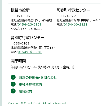
釧路市役所
阿寒町行政センター
〒085-8505
〒085-0292
北海道釧路市黒金町7丁目5番地
北海道釧路市阿寒町中央1丁目4-1
電話/
0154-23-5151
電話/
0154-66-2121
FAX/0154-23-5222
音別町行政センター
〒088-0192
北海道釧路市音別町中園1丁目134
電話/
01547-6-2231
開庁時間
午前8時50分～午後5時20分（月～金曜日）
各課の連絡先・お問合わせ
市役所庁舎案内
組織案内
Copyright © City of Kushiro,All rights Reserved.