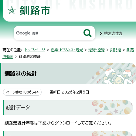
検索の仕方
現在の位置：
トップページ
>
産業・ビジネス・観光
>
港湾・空港
>
釧路港
>
釧路
港概要
> 釧路港の統計
釧路港の統計
更新日 2026年2月6日
ページ番号1006544
統計データ
釧路港統計年報は下記からダウンロードしてご覧ください。