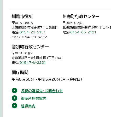
釧路市役所
阿寒町行政センター
〒085-8505
〒085-0292
北海道釧路市黒金町7丁目5番地
北海道釧路市阿寒町中央1丁目4-1
電話/
0154-23-5151
電話/
0154-66-2121
FAX/0154-23-5222
音別町行政センター
〒088-0192
北海道釧路市音別町中園1丁目134
電話/
01547-6-2231
開庁時間
午前8時50分～午後5時20分（月～金曜日）
各課の連絡先・お問合わせ
市役所庁舎案内
組織案内