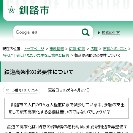
検索の仕方
現在の位置：
トップページ
>
市政情報
>
広報・広聴
>
広聴
>
市長へのポスト
>
令和7年度にいただいた主なご意見と回答
> 鉄道高架化の必要性について
鉄道高架化の必要性について
更新日 2026年4月27日
ページ番号1018754
釧路市の人口が15万人程度にまで減少している中、多額の支出
をして駅を高架化する必要は無いのではないでしょうか？
鉄道の高架化は、既存の跨線橋の老朽対策、釧路駅周辺を再整備す